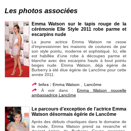
Les photos associées
Emma Watson sur le tapis rouge de la
cérémonie Elle Style 2011 robe parme et
escarpins nude
La jeune actrice Emma Watson ne cesse
d’impressionner les maisons de coutures de par
son style pointu, moderne et sophistiqué. Ici, elle
est habillée d’une robe à découpes parme et
blanche avec des escarpins hauts à bout pointu
beiges nude. Emma Watson, déjà égérie de
Burberry à été élue égérie de Lancôme pour cette
année 2011.
Infos :
Emma Watson
,
Lancôme
À voir dans :
Emma Watson nouvelle
ambassadrice Lancôme
Le parcours d’exception de l’actrice Emma
Watson désormais égérie de Lancôme
Après des débuts chaotiques dans le domaine de
la mode, Emma Watson prend sa revanche et
devient égérie de Burberry. Coupe garçonne,