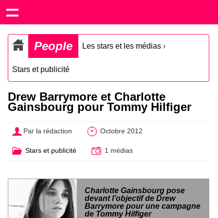
People
Les stars et les médias
›
Stars et publicité
Drew Barrymore et Charlotte
Gainsbourg pour Tommy Hilfiger
Par la rédaction
Octobre 2012
Stars et publicité
1 médias
Charlotte Gainsbourg pose
devant l’objectif de Drew
Barrymore pour une campagne
de Tommy Hilfiger