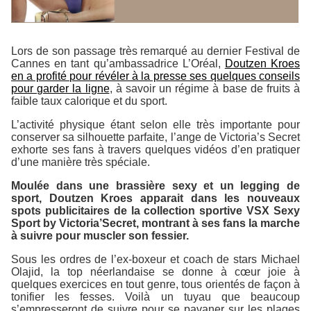
Lors de son passage très remarqué au dernier Festival de
Cannes en tant qu’ambassadrice L’Oréal,
Doutzen Kroes
en a profité pour révéler à la presse ses quelques conseils
pour garder la ligne
, à savoir un régime à base de fruits à
faible taux calorique et du sport.
L’activité physique étant selon elle très importante pour
conserver sa silhouette parfaite, l’ange de Victoria’s Secret
exhorte ses fans à travers quelques vidéos d’en pratiquer
d’une manière très spéciale.
Moulée dans une brassière sexy et un legging de
sport, Doutzen Kroes apparait dans les nouveaux
spots publicitaires de la collection sportive VSX Sexy
Sport by Victoria’Secret, montrant à ses fans la marche
à suivre pour muscler son fessier.
Sous les ordres de l’ex-boxeur et coach de stars Michael
Olajid, la top néerlandaise se donne à cœur joie à
quelques exercices en tout genre, tous orientés de façon à
tonifier les fesses. Voilà un tuyau que beaucoup
s’empresseront de suivre pour se pavaner sur les plages