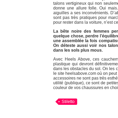
talons vertigineux qui non seuleme
donne une allure folle. Oui mais…
aiguilles a ses inconvénients. D’ab
sont pas très pratiques pour march
pour rester dans la voiture, n’est c
La bête noire des femmes per
quelque chose, perdre l’équilibre 
une assemblée la fois compatis
On déteste aussi voir nos talo
dans les sols plus mous.
Avec
Heels Above
, ces cauchem
plastique qui devront définitive
dans les obstacles du sol. On les co
le site heelsabove.com où on peut 
accessoires ne sont pas très esthé
utilité (publique), ce sont de peti
couleur de vos chaussures en choi
Stiletto