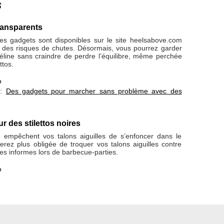
s
ransparents
ces gadgets sont disponibles sur le site heelsabove.com
t des risques de chutes. Désormais, vous pourrez garder
éline sans craindre de perdre l’équilibre, même perchée
ttos.
o
 :
Des gadgets pour marcher sans problème avec des
r des stilettos noires
empêchent vos talons aiguilles de s’enfoncer dans le
erez plus obligée de troquer vos talons aiguilles contre
es informes lors de barbecue-parties.
o