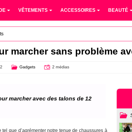
DE
VÊTEMENTS
ACCESSOIRES
BEAUTÉ
ts
r marcher sans problème ave
12
Gadgets
2 médias
our marcher avec des talons de 12
 de tel que d’agrémenter notre tenue de chaussures à