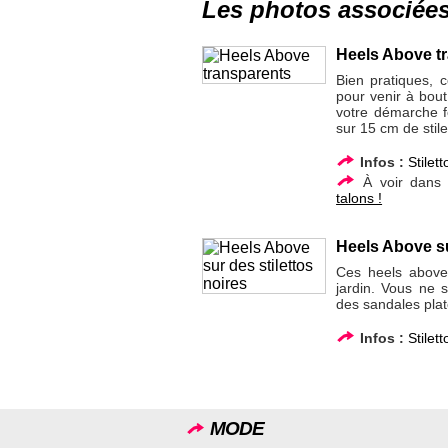
Les photos associée
Heels Above t
Bien pratiques, 
pour venir à bou
votre démarche f
sur 15 cm de stile
Infos :
Stilett
À voir dans
talons !
Heels Above su
Ces heels above 
jardin. Vous ne s
des sandales plat
Infos :
Stilett
MODE