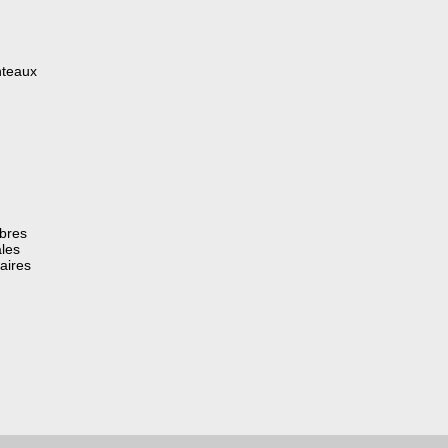
nteaux
èbres
les
aires