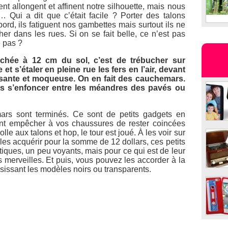
nt allongent et affinent notre silhouette, mais nous
 Qui a dit que c’était facile ? Porter des talons
ord, ils fatiguent nos gambettes mais surtout ils ne
er dans les rues. Si on se fait belle, ce n’est pas
e pas ?
chée à 12 cm du sol, c’est de trébucher sur
et s’étaler en pleine rue les fers en l’air, devant
sante et moqueuse. On en fait des cauchemars.
ns s’enfoncer entre les méandres des pavés ou
ars sont terminés. Ce sont de petits gadgets en
ment empêcher à vos chaussures de rester coincées
lle aux talons et hop, le tour est joué. À les voir sur
les acquérir pour la somme de 12 dollars, ces petits
tiques, un peu voyants, mais pour ce qui est de leur
tes merveilles. Et puis, vous pouvez les accorder à la
sissant les modèles noirs ou transparents.