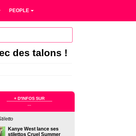
PEOPLE
c des talons !
+ D'INFOS SUR
...
Stiletto
Kanye West lance ses
stilettos Cruel Summer