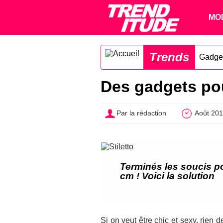
MO
Trends
Gadge
Des gadgets pou
Par la rédaction
Août 20
Terminés les soucis p
cm ! Voici la solution
Si on veut être chic et sexy, rien