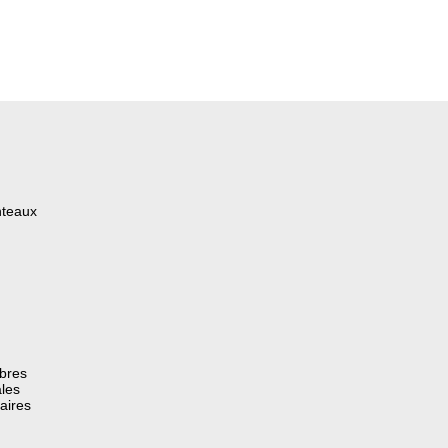
nteaux
èbres
les
aires