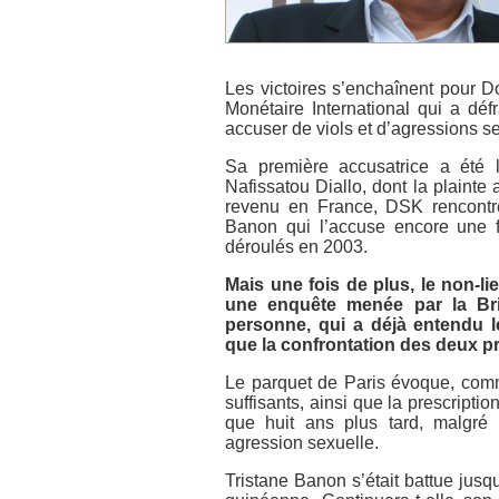
Les victoires s’enchaînent pour 
Monétaire International qui a déf
accuser de viols et d’agressions s
Sa première accusatrice a été
Nafissatou Diallo, dont la plainte
revenu en France, DSK rencontre
Banon qui l’accuse encore une fo
déroulés en 2003.
Mais une fois de plus, le non-l
une enquête menée par la Bri
personne, qui a déjà entendu 
que la confrontation des deux p
Le parquet de Paris évoque, com
suffisants, ainsi que la prescripti
que huit ans plus tard, malgré
agression sexuelle.
Tristane Banon s’était battue ju