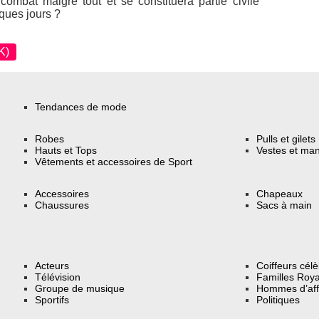
combat malgré tout et se constituera partie civile
lques jours ?
K)
Tendances de mode
Robes
Pulls et gilets
Hauts et Tops
Vestes et ma
Vêtements et accessoires de Sport
Accessoires
Chapeaux
Chaussures
Sacs à main
Acteurs
Coiffeurs cél
Télévision
Familles Roya
Groupe de musique
Hommes d’aff
Sportifs
Politiques