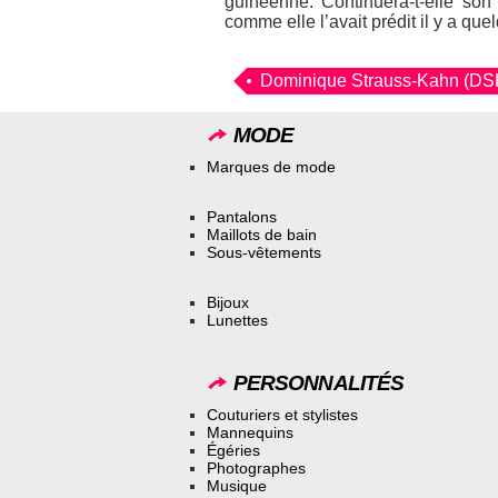
guinéenne. Continuera-t-elle son 
comme elle l’avait prédit il y a que
Dominique Strauss-Kahn (DS
MODE
Marques de mode
Pantalons
Maillots de bain
Sous-vêtements
Bijoux
Lunettes
PERSONNALITÉS
Couturiers et stylistes
Mannequins
Égéries
Photographes
Musique