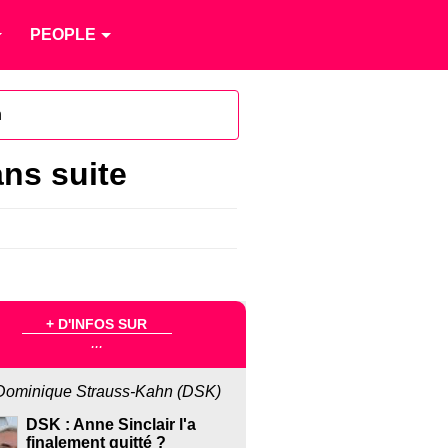
PEOPLE
n
ans suite
+ D'INFOS SUR
...
Dominique Strauss-Kahn (DSK)
DSK : Anne Sinclair l'a
finalement quitté ?