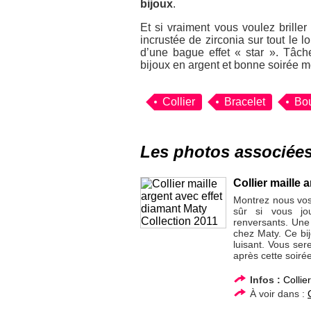
bijoux
.
Et si vraiment vous voulez brille
incrustée de zirconia sur tout le
d’une bague effet « star ». Tâch
bijoux en argent et bonne soirée 
Collier
Bracelet
Bou
Les photos associée
Collier maille 
Montrez nous vos
sûr si vous jo
renversants. Une i
chez Maty. Ce bi
luisant. Vous se
après cette soirée
Infos :
Collie
À voir dans :