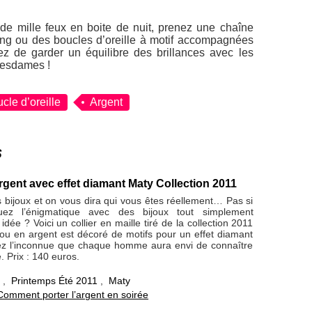
r de mille feux en boite de nuit, prenez une chaîne
 long ou des boucles d’oreille à motif accompagnées
ez de garder un équilibre des brillances avec les
mesdames !
cle d’oreille
Argent
s
argent avec effet diamant Maty Collection 2011
 bijoux et on vous dira qui vous êtes réellement… Pas si
uez l’énigmatique avec des bijoux tout simplement
dée ? Voici un collier en maille tiré de la collection 2011
jou en argent est décoré de motifs pour un effet diamant
rez l’inconnue que chaque homme aura envi de connaître
. Prix : 140 euros.
r
,
Printemps Été 2011
,
Maty
Comment porter l’argent en soirée