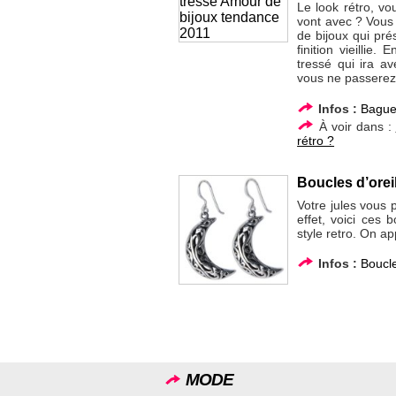
Le look rétro, vo
vont avec ? Vous
de bijoux qui pr
finition vieillie
tressé qui ira a
vous ne passerez 
Infos :
Bagu
À voir dans :
rétro ?
Boucles d’orei
Votre jules vous p
effet, voici ces 
style retro. On ap
Infos :
Boucle
MODE