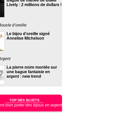
Bague de mariée de Blake
Lively : 2 millions de dollars !
Boucle d’oreille
Le bijou d'oreille signé
Annelise Michelson
Argent
La pierre noire montée sur
une bague fantaisie en
argent : new trend
TOP DES SUJETS
t bien porter des bijoux en argent