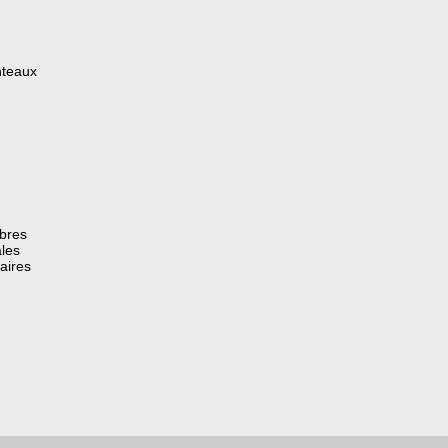
nteaux
èbres
les
aires