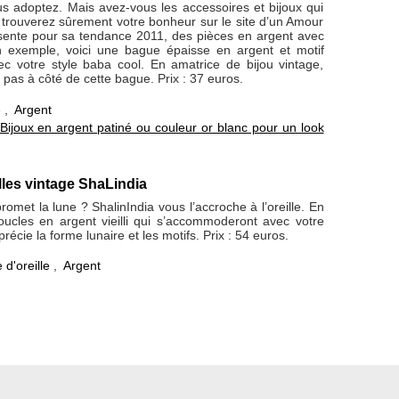
us adoptez. Mais avez-vous les accessoires et bijoux qui
 trouverez sûrement votre bonheur sur le site d’un Amour
ésente pour sa tendance 2011, des pièces en argent avec
. En exemple, voici une bague épaisse en argent et motif
vec votre style baba cool. En amatrice de bijou vintage,
pas à côté de cette bague. Prix : 37 euros.
e
,
Argent
Bijoux en argent patiné ou couleur or blanc pour un look
lles vintage ShaLindia
romet la lune ? ShalinIndia vous l’accroche à l’oreille. En
boucles en argent vieilli qui s’accommoderont avec votre
précie la forme lunaire et les motifs. Prix : 54 euros.
 d'oreille
,
Argent