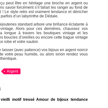
eçu peut être en héritage une broche en argent ou
 savoir forcément s’il fallait les ranger au fond de
 ! Le style retro est vraiment tendance et dénicher
 parfois d’un labyrinthe de Dédale.
 bijouteries standard arbore une brillance éclatante à
o-vintage. Alors pour ces dernières, chaussez vos
ra longue à travers les boutiques vintage et les
s boucles d’oreilles ou encore cette bague vintage
xi robe et votre sautoir.
e laisser (avec patience) vos bijoux en argent noircir
et de votre peau humide, ou alors sinon rendez vous
thentique.
Argent
s
vieilli motif tressé Amour de bijoux tendance