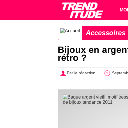
MO
Accessoires
Bijoux en argen
rétro ?
Par la rédaction
Septemb