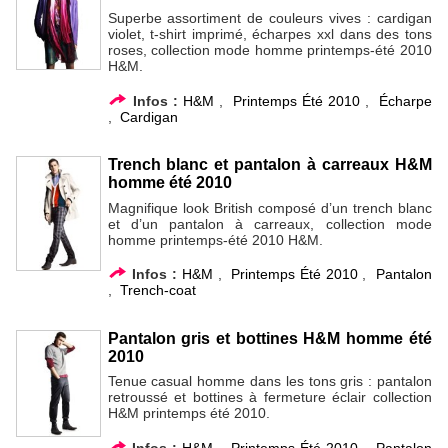
Superbe assortiment de couleurs vives : cardigan
violet, t-shirt imprimé, écharpes xxl dans des tons
roses, collection mode homme printemps-été 2010
H&M.
Infos :
H&M
,
Printemps Été 2010
,
Écharpe
,
Cardigan
Trench blanc et pantalon à carreaux H&M
homme été 2010
Magnifique look British composé d’un trench blanc
et d’un pantalon à carreaux, collection mode
homme printemps-été 2010 H&M.
Infos :
H&M
,
Printemps Été 2010
,
Pantalon
,
Trench-coat
Pantalon gris et bottines H&M homme été
2010
Tenue casual homme dans les tons gris : pantalon
retroussé et bottines à fermeture éclair collection
H&M printemps été 2010.
Infos :
H&M
,
Printemps Été 2010
,
Pantalon