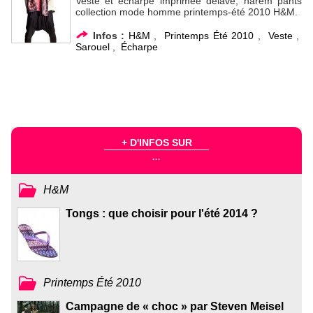
Veste et écharpe imprimée délavé, harem pants
collection mode homme printemps-été 2010 H&M.
Infos :
H&M
,
Printemps Été 2010
,
Veste
,
Sarouel
,
Écharpe
+ D'INFOS SUR
...
H&M
Tongs : que choisir pour l'été 2014 ?
Printemps Été 2010
Campagne de « choc » par Steven Meisel