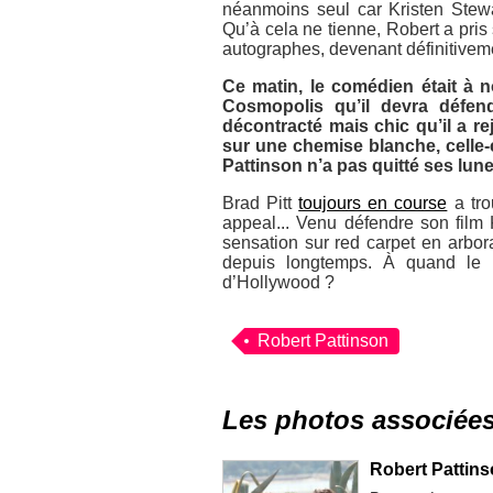
néanmoins seul car Kristen Stewa
Qu’à cela ne tienne, Robert a pri
autographes, devenant définitivem
Ce matin, le comédien était à n
Cosmopolis
qu’il devra défend
décontracté mais chic qu’il a r
sur une chemise blanche, celle-
Pattinson n’a pas quitté ses lune
Brad Pitt
toujours en course
a tro
appeal... Venu défendre son film
sensation sur red carpet en arbor
depuis longtemps. À quand le 
d’Hollywood ?
Robert Pattinson
Les photos associée
Robert Pattins