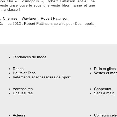
son film « Cosmopolis », Robert Pattinson enfile une
este grise ouverte sous une veste bleu marine et une
: la classe !
,
Chemise
,
Wayfarer
,
Robert Pattinson
Cannes 2012 : Robert Pattinson, so chic pour Cosmopolis
Tendances de mode
Robes
Pulls et gilets
Hauts et Tops
Vestes et ma
Vêtements et accessoires de Sport
Accessoires
Chapeaux
Chaussures
Sacs à main
Acteurs
Coiffeurs cél