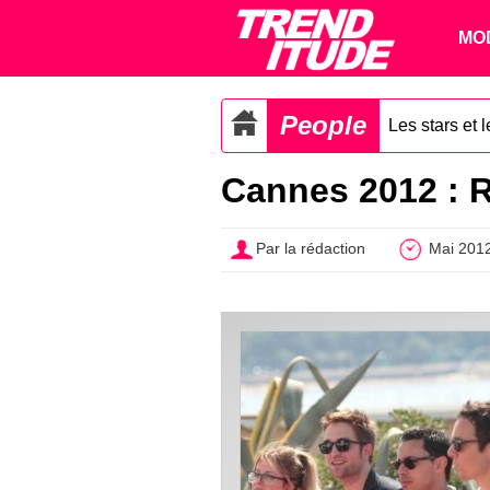
MO
People
Les stars et 
Cannes 2012 : R
Par la rédaction
Mai 201