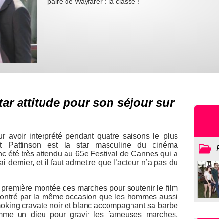
paire de Wayfarer : la classe !
tar attitude pour son séjour sur
r avoir interprété pendant quatre saisons le plus
t Pattinson est la star masculine du cinéma
nc été très attendu au 65e Festival de Cannes qui a
i dernier, et il faut admettre que l’acteur n’a pas du
e première montée des marches pour soutenir le film
montré par la même occasion que les hommes aussi
moking cravate noir et blanc accompagnant sa barbe
comme un dieu pour gravir les fameuses marches,