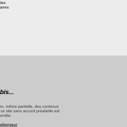
les
aires
bis...
on, même partielle, des contenus
ce site sans accord préalable est
terdite.
 hébergeur