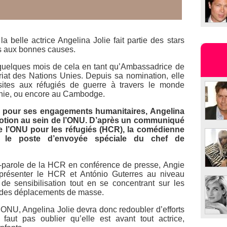
 la belle actrice Angelina Jolie fait partie des stars
s aux bonnes causes.
 a quelques mois de cela en tant qu’Ambassadrice de
at des Nations Unies. Depuis sa nomination, elle
ites aux réfugiés de guerre à travers le monde
nie, ou encore au Cambodge.
pour ses engagements humanitaires, Angelina
motion au sein de l’ONU. D’après un communiqué
e l’ONU pour les réfugiés (HCR), la comédienne
r le poste d’envoyée spéciale du chef de
-parole de la HCR en conférence de presse, Angie
présenter le HCR et António Guterres au niveau
de sensibilisation tout en se concentrant sur les
t des déplacements de masse.
’ONU, Angelina Jolie devra donc redoubler d’efforts
faut pas oublier qu’elle est avant tout actrice,