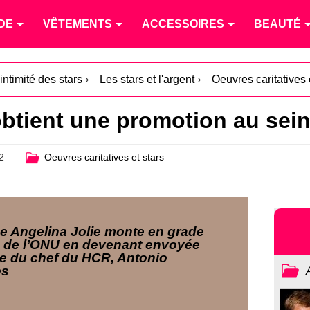
DE
VÊTEMENTS
ACCESSOIRES
BEAUTÉ
intimité des stars
›
Les stars et l'argent
›
Oeuvres caritatives 
obtient une promotion au sein
2
Oeuvres caritatives et stars
ce Angelina Jolie monte en grade
n de l’ONU en devenant envoyée
le du chef du HCR, Antonio
es