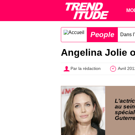
MO
People
Dans l'
Angelina Jolie 
Par la rédaction
Avril 201
L’actri
au sei
spécia
Guterr