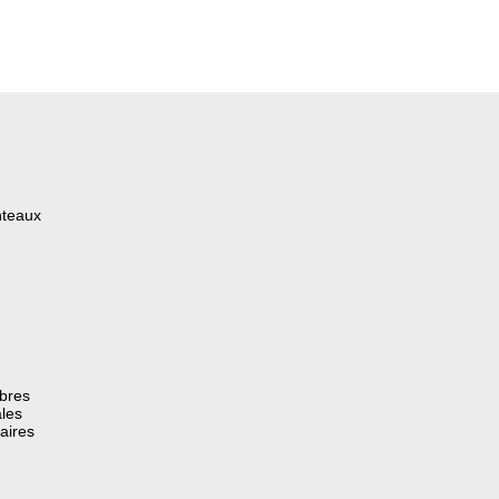
nteaux
èbres
les
aires