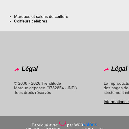
Marques et salons de coiffure
Coiffeurs célèbres
Légal
Légal 
© 2008 - 2026 Trenditude
La reproducti
Marque déposée (3732854 - INPI)
des pages de 
Tous droits réservés
strictement in
Informations
web
valoris
Fabriqué avec
par