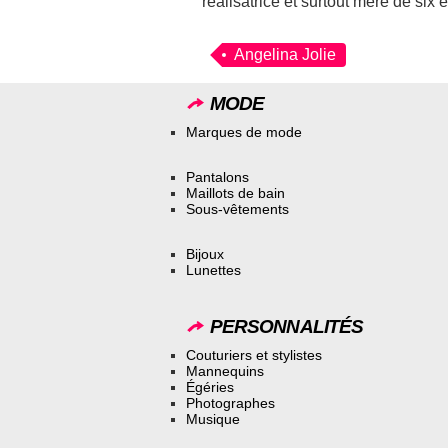
réalisatrice et surtout mère de six 
Angelina Jolie
MODE
Marques de mode
Pantalons
Maillots de bain
Sous-vêtements
Bijoux
Lunettes
PERSONNALITÉS
Couturiers et stylistes
Mannequins
Égéries
Photographes
Musique