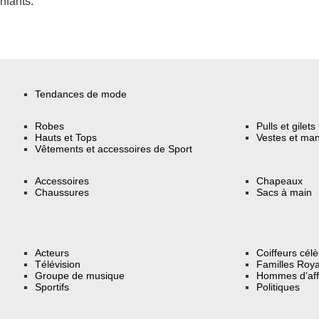
enfants.
Tendances de mode
Robes
Pulls et gilets
Hauts et Tops
Vestes et ma
Vêtements et accessoires de Sport
Accessoires
Chapeaux
Chaussures
Sacs à main
Acteurs
Coiffeurs cél
Télévision
Familles Roya
Groupe de musique
Hommes d’aff
Sportifs
Politiques