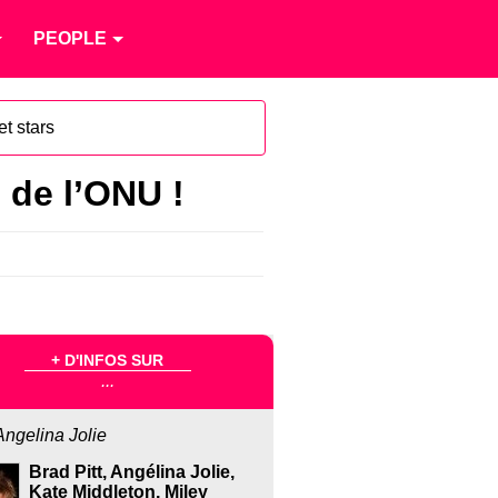
PEOPLE
et stars
 de l’ONU !
+ D'INFOS SUR
...
Angelina Jolie
Brad Pitt, Angélina Jolie,
Kate Middleton, Miley