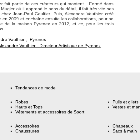
r fait partie de ces créateurs qui montent... Formé dans
Mugler où il apprend le sens du détail, il fait très vite ses
chez Jean-Paul Gaultier. Puis, Alexandre Vauthier créé
 en 2009 et enchaîne ensuite les collaborations, pour se
ête de la maison Pyrenex en 2012, et ce, pour les trois
ns.
dre Vauthier
,
Pyrenex
Alexandre Vauthier : Directeur Artistique de Pyrenex
Tendances de mode
Robes
Pulls et gilets
Hauts et Tops
Vestes et ma
Vêtements et accessoires de Sport
Accessoires
Chapeaux
Chaussures
Sacs à main