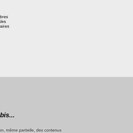
èbres
les
aires
bis...
on, même partielle, des contenus