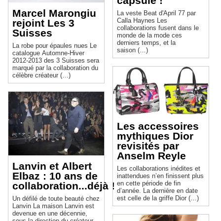
capsule !
Marcel Marongiu
La veste Beat d'April 77 par
Calla Haynes Les
rejoint Les 3
collaborations fusent dans le
Suisses
monde de la mode ces
derniers temps, et la
La robe pour épaules nues Le
saison (…)
catalogue Automne-Hiver
2012-2013 des 3 Suisses sera
marqué par la collaboration du
célèbre créateur (…)
Les accessoires
mythiques Dior
revisités par
Anselm Reyle
Lanvin et Albert
Les collaborations inédites et
Elbaz : 10 ans de
inattendues n’en finissent plus
en cette période de fin
collaboration...déjà !
d’année. La dernière en date
est celle de la griffe Dior (…)
Un défilé de toute beauté chez
Lanvin La maison Lanvin est
devenue en une décennie,
sous la direction du créateur