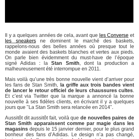
commercialisation de ses baskets cultes Stan Smith
Il y a quelques années de cela, avant que
les Converse
et
les sneakers
ne dominent le marché des baskets,
rappelons-nous des belles années où presque tout le
monde avaient des baskets blanches et vertes aux pieds.
On parle bien évidemment du must-have de l’époque
signé Adidas : la
Stan Smith
, dont la production a
malheureusement été interrompue en 2011.
Mais voilà qu’une très bonne nouvelle vient d’arriver pour
les fans de Stan Smith,
la griffe aux trois bandes vient
de lancer le retour officiel de leurs chaussures cultes
.
Et c’est via Twitter que la marque a annoncé la bonne
nouvelle à ses fidèles clients, en écrivant il y a quelques
jours que
"La Stan Smith sera relancée en 2014"
.
Aussitôt dit aussitôt fait, voilà que
de nouvelles paires de
Stan Smith apparaissent comme par magie dans les
magasins
depuis le 15 janvier dernier, pour le plus grand
bonheur des fans d’Adidas. Le design n’a pas changé,