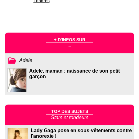
Londres
+ D'INFOS SUR
...
Adele
Adele, maman : naissance de son petit
garçon
TOP DES SUJETS
Stars et rondeurs
Lady Gaga pose en sous-vêtements contre
l'anorexie !