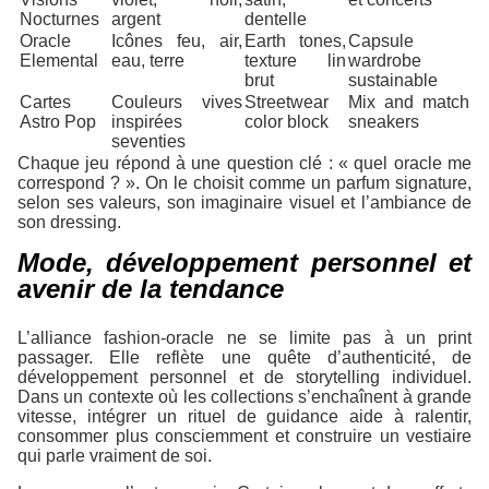
Nocturnes
argent
dentelle
Oracle
Icônes feu, air,
Earth tones,
Capsule
Elemental
eau, terre
texture lin
wardrobe
brut
sustainable
Cartes
Couleurs vives
Streetwear
Mix and match
Astro Pop
inspirées
color block
sneakers
seventies
Chaque jeu répond à une question clé : « quel oracle me
correspond ? ». On le choisit comme un parfum signature,
selon ses valeurs, son imaginaire visuel et l’ambiance de
son dressing.
Mode, développement personnel et
avenir de la tendance
L’alliance fashion-oracle ne se limite pas à un print
passager. Elle reflète une quête d’authenticité, de
développement personnel et de storytelling individuel.
Dans un contexte où les collections s’enchaînent à grande
vitesse, intégrer un rituel de guidance aide à ralentir,
consommer plus consciemment et construire un vestiaire
qui parle vraiment de soi.