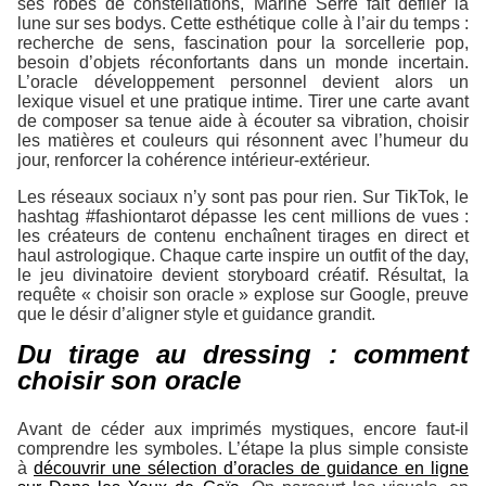
ses robes de constellations, Marine Serre fait défiler la
lune sur ses bodys. Cette esthétique colle à l’air du temps :
recherche de sens, fascination pour la sorcellerie pop,
besoin d’objets réconfortants dans un monde incertain.
L’oracle développement personnel devient alors un
lexique visuel et une pratique intime. Tirer une carte avant
de composer sa tenue aide à écouter sa vibration, choisir
les matières et couleurs qui résonnent avec l’humeur du
jour, renforcer la cohérence intérieur-extérieur.
Les réseaux sociaux n’y sont pas pour rien. Sur TikTok, le
hashtag #fashiontarot dépasse les cent millions de vues :
les créateurs de contenu enchaînent tirages en direct et
haul astrologique. Chaque carte inspire un outfit of the day,
le jeu divinatoire devient storyboard créatif. Résultat, la
requête « choisir son oracle » explose sur Google, preuve
que le désir d’aligner style et guidance grandit.
Du tirage au dressing : comment
choisir son oracle
Avant de céder aux imprimés mystiques, encore faut-il
comprendre les symboles. L’étape la plus simple consiste
à
découvrir une sélection d’oracles de guidance en ligne