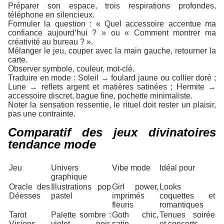
Préparer son espace, trois respirations profondes,
téléphone en silencieux.
Formuler la question : « Quel accessoire accentue ma
confiance aujourd’hui ? » ou « Comment montrer ma
créativité au bureau ? ».
Mélanger le jeu, couper avec la main gauche, retourner la
carte.
Observer symbole, couleur, mot-clé.
Traduire en mode : Soleil → foulard jaune ou collier doré ;
Lune → reflets argent et matières satinées ; Hermite →
accessoire discret, bague fine, pochette minimaliste.
Noter la sensation ressentie, le rituel doit rester un plaisir,
pas une contrainte.
Comparatif des jeux divinatoires
tendance mode
Jeu
Univers
Vibe mode
Idéal pour
graphique
Oracle des
Illustrations pop
Girl power,
Looks
Déesses
pastel
imprimés
coquettes et
fleuris
romantiques
Tarot
Palette sombre :
Goth chic,
Tenues soirée
Visions
violet, noir,
satin,
et concerts