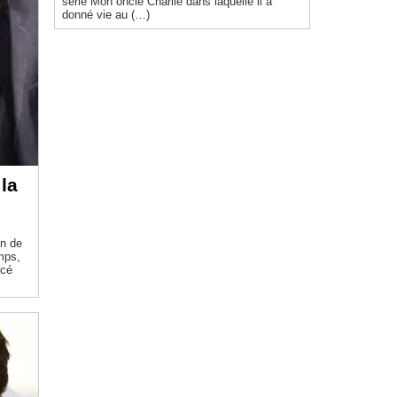
série Mon oncle Charlie dans laquelle il a
donné vie au (…)
la
on de
mps,
acé