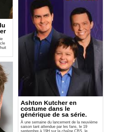
du
er
ie
cle
huit
Ashton Kutcher en
costume dans le
générique de sa série.
À une semaine du lancement de la neuvième
saison tant attendue par les fans, le 19
septembre à 19H sur la chaîne CBS, le