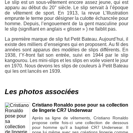
Le slip est un sous-vêtement encore assez jeune, qui est
apparu au début du 20° siècle. Le slip servait à l’époque
de vêtement de sport. En 1913, la revue L’Illustration
emprunte le terme pour désigner la culotte échancrée pour
homme. Depuis, l’engouement de la gent masculine pour
le slip (signifiant en anglais « glisser » ) ne faiblit pas.
La première marque de slip fut Petit Bateau. Aujourd’hui, il
existe des milliers d’enseignes qui en proposent. Au fil des
années sont apparus des modèles de slips différents. En
1938, l’Y-front fait son entrée, suivi en 1944 par le slip
kangourou. Les mini-slips et les slips en voile voient le jour
en 1970. Nous devons les slips de couleurs à Petit Bateau
qui les ont lancés en 1939.
Les photos associées
Cristiano Ronaldo pose pour sa collection
de lingerie CR7 Underwear
Après sa ligne de vêtements, Cristiano Ronaldo
propose cette fois-ci une collection de dessous
pour homme qu’il a baptisé CR7 Underwear. Il
pose lui même avec ses créations lingerie comme