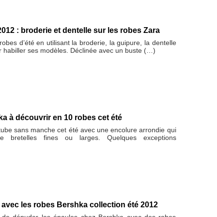
012 : broderie et dentelle sur les robes Zara
obes d’été en utilisant la broderie, la guipure, la dentelle
r habiller ses modèles. Déclinée avec un buste (…)
ka à découvrir en 10 robes cet été
 tube sans manche cet été avec une encolure arrondie qui
e bretelles fines ou larges. Quelques exceptions
 avec les robes Bershka collection été 2012
 de dénuder les épaules chez Bershka avec des robes