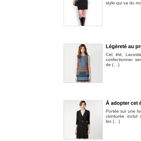
style qui va du mo
Légèreté au p
Cet été, Lacoste
confectionner se
de (…)
À adopter cet 
Portée sur une l
ceinturée inclu
les (…)