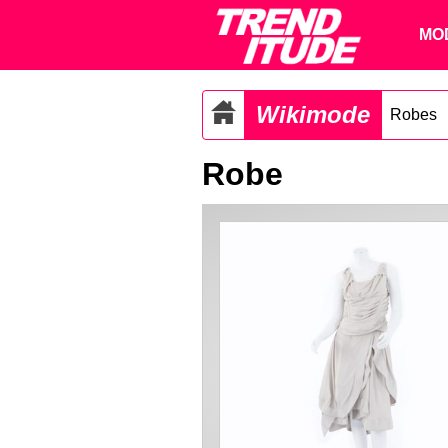
MO
Wikimode
Robes
Robe