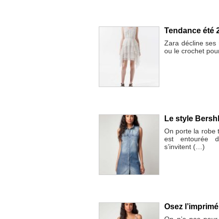
Tendance été 2
Zara décline ses r
ou le crochet pou
Le style Bersh
On porte la robe
est entourée d
s’invitent (…)
Osez l’imprimé
On n’a pas peur