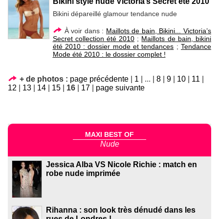
Bikini style nude Victoria’s Secret été 2010
Bikini dépareillé glamour tendance nude
À voir dans :
Maillots de bain, Bikini... Victoria’s
Secret collection été 2010
;
Maillots de bain, bikini
été 2010 : dossier mode et tendances
;
Tendance
Mode été 2010 : le dossier complet !
+ de photos :
page précédente
|
1
|
...
|
8
|
9
|
10
|
11
|
12
|
13
|
14
|
15
|
16
|
17
|
page suivante
MAXI BEST OF
Nude
Jessica Alba VS Nicole Richie : match en
robe nude imprimée
Rihanna : son look très dénudé dans les
rues de Londres !