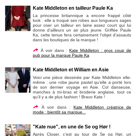
Kate Middleton en tailleur Paule Ka
La princesse britannique a encore frappé côté
look : elle a troqué ses robes aux longueurs sages
pour oser un tailleur en laine assez court qui lui
donne d’ailleurs un air plus jeune. Griffée Paule
Ka, cette tenue fera certainement l’objet d’assauts
dans les boutiques de la marque !
À voir dans :
Kate Middleton : gros coup de
pub pour la marque Paule Ka
Kate Middleton et William en Asie
Voici une pièce dessinée par Kate Middleton elle-
même : une robe jaune pastel qu’elle a porté lors
de son dernier voyage en Asie. Col danseuse,
manches à mi-bras et broderie anglaise, tout ce
qu’il y a de plus fashion ! Bravo Kate !
À voir dans :
Kate Middleton créatrice de
mode : bientôt sa marque...
"Kate nue", en une de Se og Hør !
Après Closer, c’est au tour de Se og Hør, un