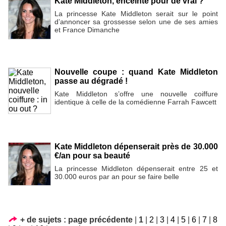
Kate Middleton, enceinte pour de vrai ?
La princesse Kate Middleton serait sur le point
d’annoncer sa grossesse selon une de ses amies
et France Dimanche
Nouvelle coupe : quand Kate Middleton
passe au dégradé !
Kate Middleton s’offre une nouvelle coiffure
identique à celle de la comédienne Farrah Fawcett
Kate Middleton dépenserait près de 30.000
€/an pour sa beauté
La princesse Middleton dépenserait entre 25 et
30.000 euros par an pour se faire belle
+ de sujets :
page précédente
|
1
|
2
|
3
|
4
|
5
|
6
|
7
|
8