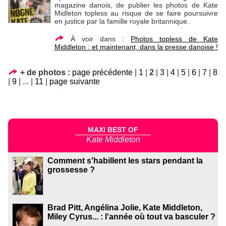
magazine danois, de publier les photos de Kate
Midleton topless au risque de se faire poursuivre
en justice par la famille royale britannique.
À voir dans :
Photos topless de Kate
Middleton : et maintenant, dans la presse danoise !
+ de photos :
page précédente
|
1
|
2
|
3
|
4
|
5
|
6
|
7
|
8
|
9
|
...
|
11
|
page suivante
MAXI BEST OF
Kate Middleton
Comment s'habillent les stars pendant la
grossesse ?
Brad Pitt, Angélina Jolie, Kate Middleton,
Miley Cyrus... : l'année où tout va basculer ?