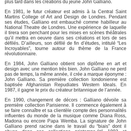
plus tard dans les créations du jeune John Galliano.
En 1981, le futur créateur est admis à la Central Saint
Martins College of Art and Design de Londres. Pendant
ses études, Galliano est embauché comme habilleur au
National Theatre de Londres. Une expérience de laquelle
il tirera son penchant pour les mises en scènes théâtrales
qu’il mettra en oeuvre dans ses créations et lors de ses
défilés. D’ailleurs, son défilé de fin d’études, intitulé “Les
Incroyables”, tourne autour du thème de la France
révolutionnaire.
En 1984, John Galliano obtient son diplôme en art et
design avec une mention très bien. John Galliano ne perd
pas de temps, la même année, il crée a marque éponyme :
John Galliano. Sa première collection londonienne est
baptisée Afghanistan Repudiates Western Ideals. En
1987, il gagne le prix du créateur britannique de l’année.
En 1990, changement de décors : Galliano dévoile sa
première collection Parisienne. Il commence également à
se faire connaître et sa clientèle compte des personnalités
influentes du monde de la musique comme Diana Ross,
Madona ou encore Papa Wemba. La signature de John
Galliano prend racine dans le travail du “biais” dont il