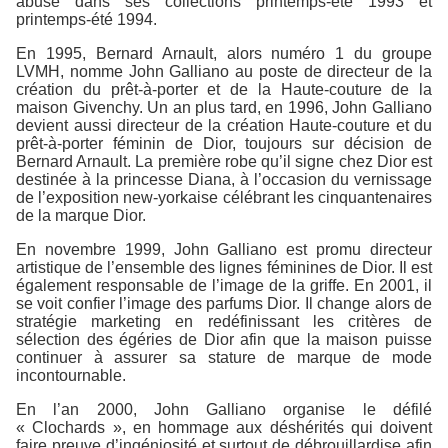
abuse dans ses collections printemps-été 1993 et
printemps-été 1994.
En 1995, Bernard Arnault, alors numéro 1 du groupe
LVMH, nomme John Galliano au poste de directeur de la
création du prêt-à-porter et de la Haute-couture de la
maison Givenchy. Un an plus tard, en 1996, John Galliano
devient aussi directeur de la création Haute-couture et du
prêt-à-porter féminin de Dior, toujours sur décision de
Bernard Arnault. La première robe qu’il signe chez Dior est
destinée à la princesse Diana, à l’occasion du vernissage
de l’exposition new-yorkaise célébrant les cinquantenaires
de la marque Dior.
En novembre 1999, John Galliano est promu directeur
artistique de l’ensemble des lignes féminines de Dior. Il est
également responsable de l’image de la griffe. En 2001, il
se voit confier l’image des parfums Dior. Il change alors de
stratégie marketing en redéfinissant les critères de
sélection des égéries de Dior afin que la maison puisse
continuer à assurer sa stature de marque de mode
incontournable.
En l’an 2000, John Galliano organise le défilé
« Clochards », en hommage aux déshérités qui doivent
faire preuve d’ingéniosité et surtout de débrouillardise afin