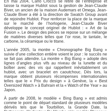
En mai 2004, Carlo Crocco se retire de l’entreprise et
laisse la marque Hublot sous la gestion de Jean-Claude
Biver, un ancien de la maison Audemars et Omega. Jean-
Claude Biver a été à la direction de Swatch Group avant
de rejoindre Hublot. Pour renforcer la place de la marque
sur le marché de l’horlogerie, Jean-Claude Biver
développe le concept originel de Hublot : « Art de la
Fusion ». Le design des pièces se repose sur un mélange
de matières diverses telles que l’or rose, le tantale, le
carbone, la céramique ou le titane.
L’année 2005, la montre « Chronographe Big Bang »
suivie d’une collection entière voient le jour : le succès ne
se fait pas attendre. La montre « Big Bang » adopte des
lignes d’angles plus vifs au niveau de la lunette et du
boîtier avec des vis qui rappellent inévitablement un
hublot, avec un bracelet en caoutchouc. Dès lors, la
marque obtient plusieurs récompenses internationales
telles que le « Prix du design » à Genève, la « Best
Oversized Watch » à Bahrain et la « Watch of the Year » au
Japon.
À partir de 2008, le modèle « Bing Bang » est admis
comme le point de départ standard de plusieurs modèles
dérivés tels que le Tourbillon, la Grande Date, la