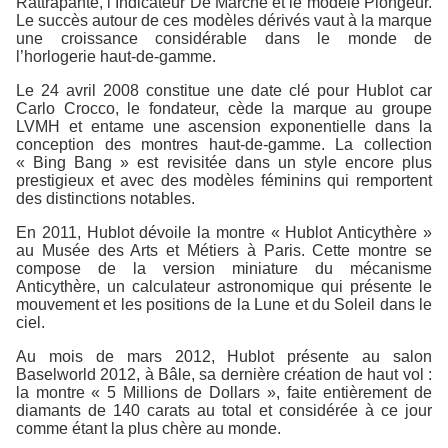
Rattrapante, l’Indicateur De Marche et le modèle Plongeur.
Le succès autour de ces modèles dérivés vaut à la marque
une croissance considérable dans le monde de
l’horlogerie haut-de-gamme.
Le 24 avril 2008 constitue une date clé pour Hublot car
Carlo Crocco, le fondateur, cède la marque au groupe
LVMH et entame une ascension exponentielle dans la
conception des montres haut-de-gamme. La collection
« Bing Bang » est revisitée dans un style encore plus
prestigieux et avec des modèles féminins qui remportent
des distinctions notables.
En 2011, Hublot dévoile la montre « Hublot Anticythère »
au Musée des Arts et Métiers à Paris. Cette montre se
compose de la version miniature du mécanisme
Anticythère, un calculateur astronomique qui présente le
mouvement et les positions de la Lune et du Soleil dans le
ciel.
Au mois de mars 2012, Hublot présente au salon
Baselworld 2012, à Bâle, sa dernière création de haut vol :
la montre « 5 Millions de Dollars », faite entièrement de
diamants de 140 carats au total et considérée à ce jour
comme étant la plus chère au monde.