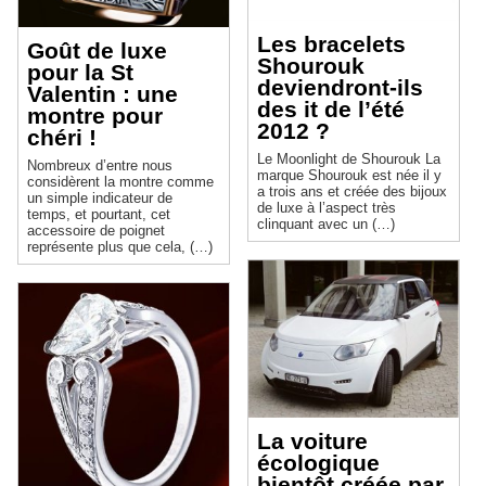
Les bracelets
Goût de luxe
Shourouk
pour la St
deviendront-ils
Valentin : une
des it de l’été
montre pour
2012 ?
chéri !
Le Moonlight de Shourouk La
Nombreux d’entre nous
marque Shourouk est née il y
considèrent la montre comme
a trois ans et créée des bijoux
un simple indicateur de
de luxe à l’aspect très
temps, et pourtant, cet
clinquant avec un (…)
accessoire de poignet
représente plus que cela, (…)
La voiture
écologique
bientôt créée par