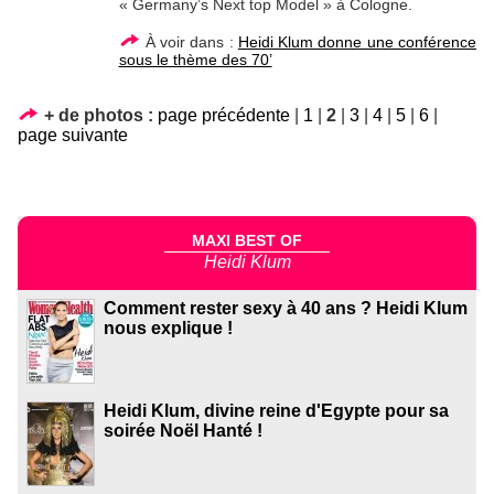
« Germany’s Next top Model » à Cologne.
À voir dans :
Heidi Klum donne une conférence
sous le thème des 70’
+ de photos :
page précédente
|
1
|
2
|
3
|
4
|
5
|
6
|
page suivante
MAXI BEST OF
Heidi Klum
Comment rester sexy à 40 ans ? Heidi Klum
nous explique !
Heidi Klum, divine reine d'Egypte pour sa
soirée Noël Hanté !