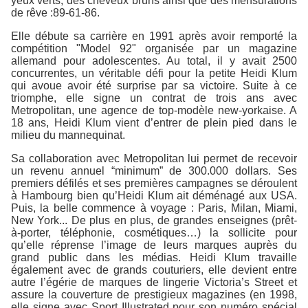
yeux verts, des cheveux bruns ainsi que des mensurations
de rêve :89-61-86.
Elle débute sa carrière en 1991 après avoir remporté la
compétition "Model 92" organisée par un magazine
allemand pour adolescentes. Au total, il y avait 2500
concurrentes, un véritable défi pour la petite Heidi Klum
qui avoue avoir été surprise par sa victoire. Suite à ce
triomphe, elle signe un contrat de trois ans avec
Metropolitan, une agence de top-modèle new-yorkaise. A
18 ans, Heidi Klum vient d’entrer de plein pied dans le
milieu du mannequinat.
Sa collaboration avec Metropolitan lui permet de recevoir
un revenu annuel “minimum” de 300.000 dollars. Ses
premiers défilés et ses premières campagnes se déroulent
à Hambourg bien qu’Heidi Klum ait déménagé aux USA.
Puis, la belle commence à voyage : Paris, Milan, Miami,
New York... De plus en plus, de grandes enseignes (prêt-
à-porter, téléphonie, cosmétiques…) la sollicite pour
qu’elle réprense l’image de leurs marques auprès du
grand public dans les médias. Heidi Klum travaille
également avec de grands couturiers, elle devient entre
autre l’égérie de marques de lingerie Victoria’s Street et
assure la couverture de prestigieux magazines (en 1998,
elle signe avec Sport Illustrated pour son numéro spécial