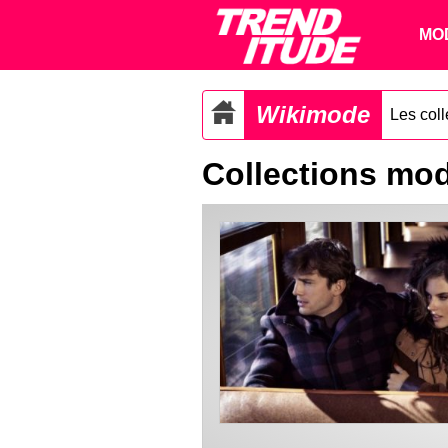
MO
Wikimode
Les col
Collections mo