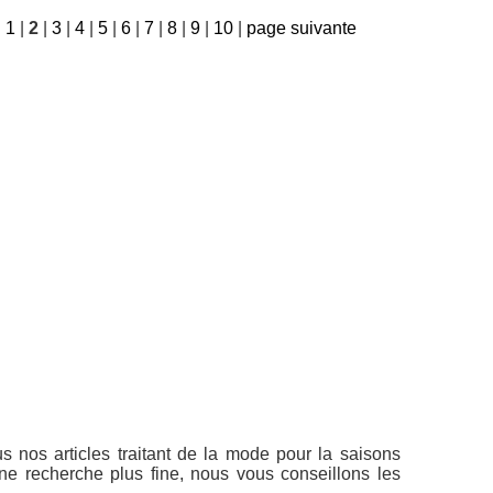
|
1
|
2
|
3
|
4
|
5
|
6
|
7
|
8
|
9
|
10
|
page suivante
s nos articles traitant de la mode pour la saisons
e recherche plus fine, nous vous conseillons les