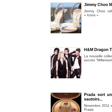
Jimmy Choo fêt
Jimmy Choo célè
« Icons »
H&M Dragon Tat
La nouvelle colle
succès "Millenium
Prada sort une
sautoirs...
Novembre 2011 se
Prada