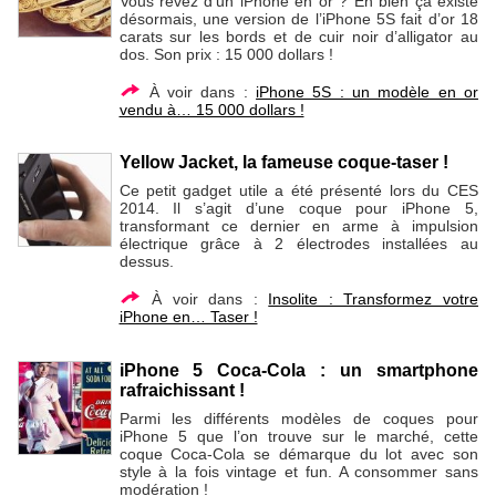
Vous rêvez d’un iPhone en or ? Eh bien ça existe
désormais, une version de l’iPhone 5S fait d’or 18
carats sur les bords et de cuir noir d’alligator au
dos. Son prix : 15 000 dollars !
À voir dans :
iPhone 5S : un modèle en or
vendu à… 15 000 dollars !
Yellow Jacket, la fameuse coque-taser !
Ce petit gadget utile a été présenté lors du CES
2014. Il s’agit d’une coque pour iPhone 5,
transformant ce dernier en arme à impulsion
électrique grâce à 2 électrodes installées au
dessus.
À voir dans :
Insolite : Transformez votre
iPhone en… Taser !
iPhone 5 Coca-Cola : un smartphone
rafraichissant !
Parmi les différents modèles de coques pour
iPhone 5 que l’on trouve sur le marché, cette
coque Coca-Cola se démarque du lot avec son
style à la fois vintage et fun. A consommer sans
modération !