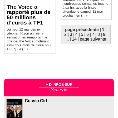
nombreuses semaines touche
The Voice a
à sa fin, avec la finale
rapporté plus de
attendue le samedi 12 mai
prochain en (…)
50 millions
d’euros à TF1
page précédente
|
1
|
Samedi 12 mai dernier,
Stephan Rizon a créé la
2
|
3
|
4
|
5
|
6
|
7
|
8
|
9
|
sensation en remportant le
...
|
14
|
page suivante
titre de The Voice, clôturant
ainsi trois mois de gloire pour
TF1 qui a (…)
+ D'INFOS SUR
Séries tv
Gossip Girl