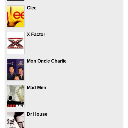
Glee
X Factor
Mon Oncle Charlie
Mad Men
Dr House