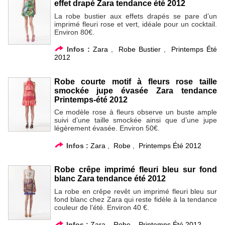
effet drapé Zara tendance été 2012
La robe bustier aux effets drapés se pare d’un
imprimé fleuri rose et vert, idéale pour un cocktail.
Environ 80€.
Infos :
Zara
,
Robe Bustier
,
Printemps Été
2012
Robe courte motif à fleurs rose taille
smockée jupe évasée Zara tendance
Printemps-été 2012
Ce modèle rose à fleurs observe un buste ample
suivi d’une taille smockée ainsi que d’une jupe
légèrement évasée. Environ 50€.
Infos :
Zara
,
Robe
,
Printemps Été 2012
Robe crêpe imprimé fleuri bleu sur fond
blanc Zara tendance été 2012
La robe en crêpe revêt un imprimé fleuri bleu sur
fond blanc chez Zara qui reste fidèle à la tendance
couleur de l’été. Environ 40 €.
Infos :
Zara
,
Robe
,
Printemps Été 2012