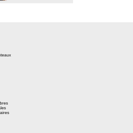
nteaux
èbres
les
aires