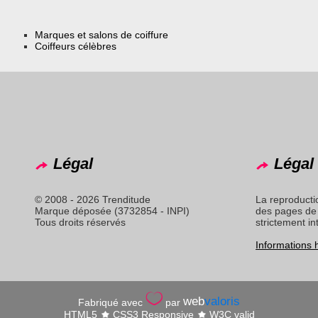
Marques et salons de coiffure
Coiffeurs célèbres
Légal
Légal 
© 2008 - 2026 Trenditude
La reproducti
Marque déposée (3732854 - INPI)
des pages de 
Tous droits réservés
strictement in
Informations
web
valoris
Fabriqué avec
par
HTML5
CSS3 Responsive
W3C valid