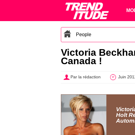
MO
People
Victoria Beckha
Canada !
Par la rédaction
Juin 201
Victor
Holt R
Automn