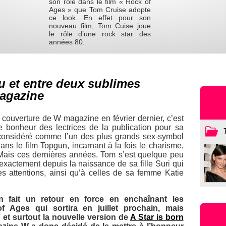
son rôle dans le film « Rock of
Ages » que Tom Cruise adopte
ce look. En effet pour son
nouveau film, Tom Cuise joue
le rôle d’une rock star des
années 80.
u et entre deux sublimes
agazine
a couverture de
W
magazine en février dernier, c’est
e bonheur des lectrices de la publication pour sa
é considéré comme l’un des plus grands sex-symbol
ans le film
Topgun
, incarnant à la fois le charisme,
e. Mais ces dernières années, Tom s’est quelque peu
 exactement depuis la naissance de sa fille Suri qui
s attentions, ainsi qu’à celles de sa femme Katie
n fait un retour en force en enchaînant les
of Ages
qui sortira en juillet prochain, mais
V
et surtout la nouvelle version de
A Star is born