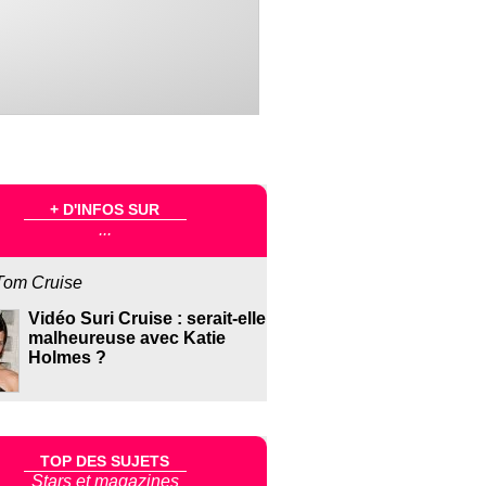
+ D'INFOS SUR
...
Tom Cruise
Vidéo Suri Cruise : serait-elle
malheureuse avec Katie
Holmes ?
TOP DES SUJETS
Stars et magazines