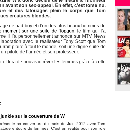
azine
W
a donc décidé de le mettre à l’honneur
n avant son sex-appeal. En effet, c’est torse nu,
ure et des tatouages plein le corps que Tom
ques créatures blondes.
image de bad boy et d’un des plus beaux hommes de
 ce moment sur une suite de
Topgun
, le film qui l’a
mme il l’a personnellement annoncé sur
MTV News
laboration avec le réalisateur Tony Scott que Tom
urrait plaire à tout le monde, soit une digne suite de
un pilote de l’armée et son professeur.
ur et fera de nouveau rêver les femmes grâce à cette
s
junkie sur la couverture de W
résente sa couverture du mois de Juin 2012 avec Tom
tatoué entouré de femmes. C’est en réalité pour son rôle