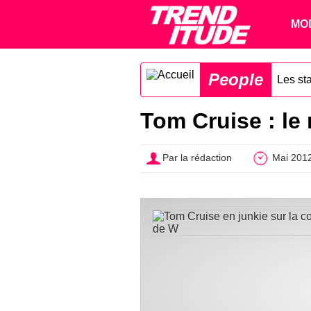
MO
People
Les st
Tom Cruise : le
Par la rédaction
Mai 201