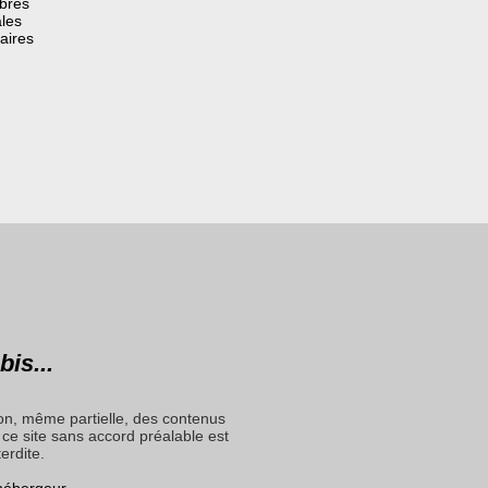
èbres
les
aires
bis...
on, même partielle, des contenus
ce site sans accord préalable est
terdite.