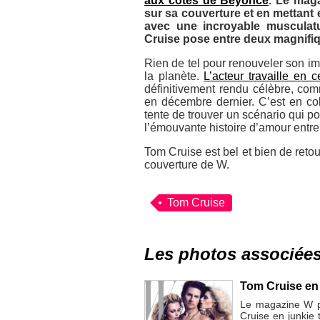
aux côtés de Beyoncé
. Le mag
sur sa couverture et en mettant e
avec une incroyable musculat
Cruise pose entre deux magnifi
Rien de tel pour renouveler son 
la planète.
L’acteur travaille en
définitivement rendu célèbre, co
en décembre dernier. C’est en col
tente de trouver un scénario qui po
l’émouvante histoire d’amour entre 
Tom Cruise est bel et bien de reto
couverture de
W
.
Tom Cruise
Les photos associée
Tom Cruise en 
Le magazine W p
Cruise en junkie 