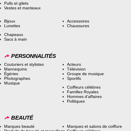
Pulls et gilets
Vestes et manteaux
Bijoux
Accessoires
Lunettes
Chaussures
Chapeaux
Sacs à main
PERSONNALITÉS
Couturiers et stylistes
Acteurs
Mannequins
Télévision
Égéries
Groupe de musique
Photographes
Sportifs
Musique
Coiffeurs célèbres
Familles Royales
Hommes d’affaires
Politiques
BEAUTÉ
Marques beauté
Marques et salons de coiffure
Produits de beauté et maquillage
Coiffeurs célèbres