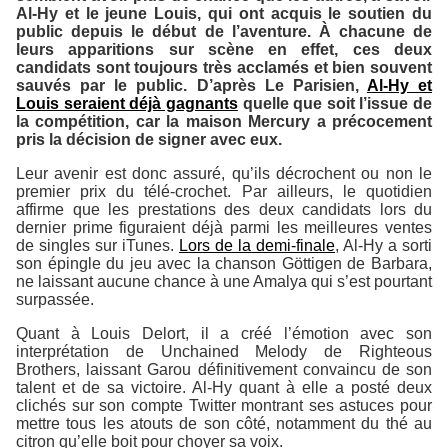
Al-Hy et le jeune Louis, qui ont acquis le soutien du
public depuis le début de l’aventure. À chacune de
leurs apparitions sur scène en effet, ces deux
candidats sont toujours très acclamés et bien souvent
sauvés par le public. D’après
Le Parisien
,
Al-Hy et
Louis seraient déjà gagnants
quelle que soit l’issue de
la compétition, car la maison
Mercury
a précocement
pris la décision de signer avec eux.
Leur avenir est donc assuré, qu’ils décrochent ou non le
premier prix du télé-crochet. Par ailleurs, le quotidien
affirme que les prestations des deux candidats lors du
dernier prime figuraient déjà parmi les meilleures ventes
de singles sur
iTunes
.
Lors de la demi-finale
, Al-Hy a sorti
son épingle du jeu avec la chanson
Göttigen
de Barbara,
ne laissant aucune chance à une Amalya qui s’est pourtant
surpassée.
Quant à Louis Delort, il a créé l’émotion avec son
interprétation de
Unchained Melody
de Righteous
Brothers, laissant Garou définitivement convaincu de son
talent et de sa victoire. Al-Hy quant à elle a posté deux
clichés sur son compte Twitter montrant ses astuces pour
mettre tous les atouts de son côté, notamment du thé au
citron qu’elle boit pour choyer sa voix.