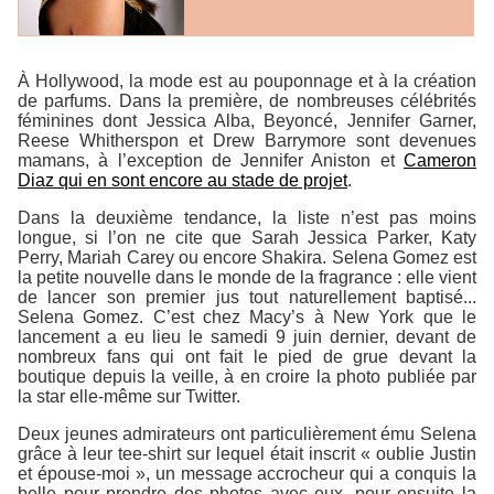
À Hollywood, la mode est au pouponnage et à la création
de parfums. Dans la première, de nombreuses célébrités
féminines dont Jessica Alba, Beyoncé, Jennifer Garner,
Reese Whitherspon et Drew Barrymore sont devenues
mamans, à l’exception de Jennifer Aniston et
Cameron
Diaz qui en sont encore au stade de projet
.
Dans la deuxième tendance, la liste n’est pas moins
longue, si l’on ne cite que Sarah Jessica Parker, Katy
Perry, Mariah Carey ou encore Shakira. Selena Gomez est
la petite nouvelle dans le monde de la fragrance : elle vient
de lancer son premier jus tout naturellement baptisé...
Selena Gomez
. C’est chez Macy’s à New York que le
lancement a eu lieu le samedi 9 juin dernier, devant de
nombreux fans qui ont fait le pied de grue devant la
boutique depuis la veille, à en croire la photo publiée par
la star elle-même sur Twitter.
Deux jeunes admirateurs ont particulièrement ému Selena
grâce à leur tee-shirt sur lequel était inscrit « oublie Justin
et épouse-moi », un message accrocheur qui a conquis la
belle pour prendre des photos avec eux, pour ensuite la