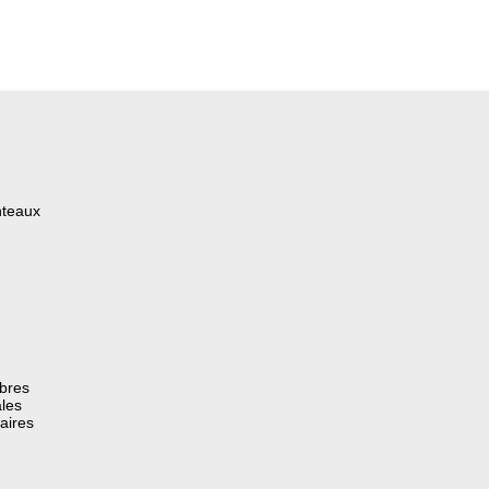
nteaux
èbres
les
aires