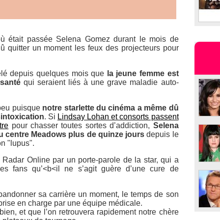
ù était passée Selena Gomez durant le mois de
 dû quitter un moment les feux des projecteurs pour
évélé depuis quelques mois que
la jeune femme est
santé
qui seraient liés à une grave maladie auto-
 peu puisque
notre starlette du cinéma a même dû
intoxication
. Si
Lindsay Lohan et consorts passent
tre
pour chasser toutes sortes d’addiction,
Selena
au centre Meadows plus de quinze jours
depuis le
on "lupus".
 Radar Online par un porte-parole de la star, qui a
es fans qu’<b<il ne s’agit guère d’une cure de
abandonner sa carrière un moment, le temps de son
rise en charge par une équipe médicale.
 bien, et que l’on retrouvera rapidement notre chère