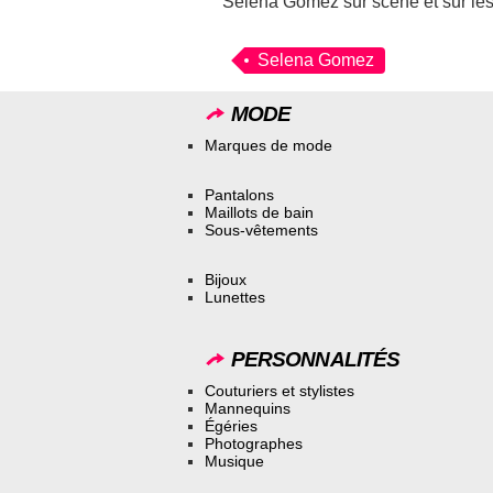
Selena Gomez sur scène et sur les
Selena Gomez
MODE
Marques de mode
Pantalons
Maillots de bain
Sous-vêtements
Bijoux
Lunettes
PERSONNALITÉS
Couturiers et stylistes
Mannequins
Égéries
Photographes
Musique