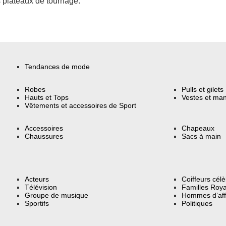
 plateaux de tournage.
Tendances de mode
Robes
Pulls et gilets
Hauts et Tops
Vestes et ma
Vêtements et accessoires de Sport
Accessoires
Chapeaux
Chaussures
Sacs à main
Acteurs
Coiffeurs cél
Télévision
Familles Roya
Groupe de musique
Hommes d’aff
Sportifs
Politiques