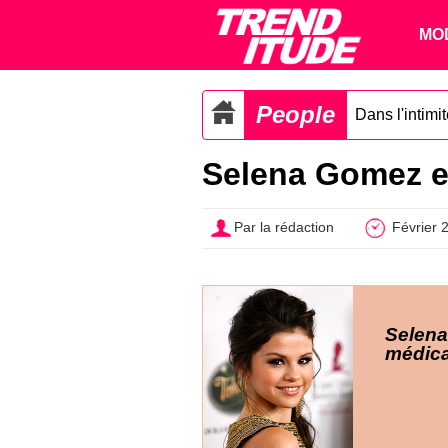
MO
People
Dans l'intimi
Selena Gomez e
Par la rédaction
Février 
Selena
médica