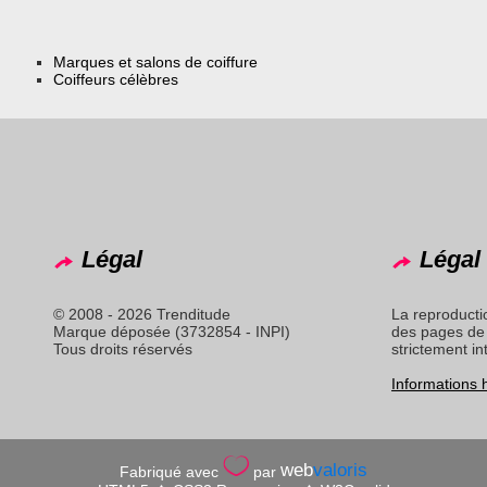
Marques et salons de coiffure
Coiffeurs célèbres
Légal
Légal 
© 2008 - 2026 Trenditude
La reproducti
Marque déposée (3732854 - INPI)
des pages de 
Tous droits réservés
strictement in
Informations
web
valoris
Fabriqué avec
par