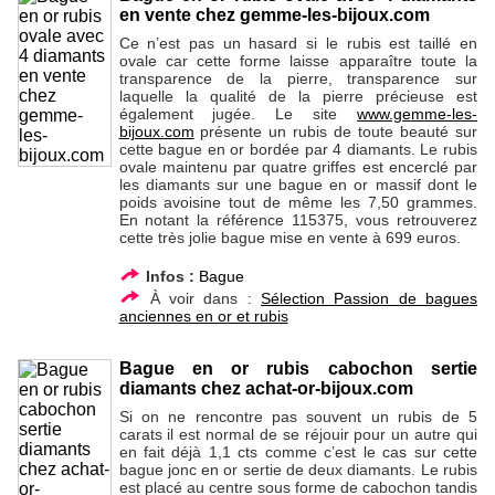
en vente chez gemme-les-bijoux.com
Ce n’est pas un hasard si le rubis est taillé en
ovale car cette forme laisse apparaître toute la
transparence de la pierre, transparence sur
laquelle la qualité de la pierre précieuse est
également jugée. Le site
www.gemme-les-
bijoux.com
présente un rubis de toute beauté sur
cette bague en or bordée par 4 diamants. Le rubis
ovale maintenu par quatre griffes est encerclé par
les diamants sur une bague en or massif dont le
poids avoisine tout de même les 7,50 grammes.
En notant la référence 115375, vous retrouverez
cette très jolie bague mise en vente à 699 euros.
Infos :
Bague
À voir dans :
Sélection Passion de bagues
anciennes en or et rubis
Bague en or rubis cabochon sertie
diamants chez achat-or-bijoux.com
Si on ne rencontre pas souvent un rubis de 5
carats il est normal de se réjouir pour un autre qui
en fait déjà 1,1 cts comme c’est le cas sur cette
bague jonc en or sertie de deux diamants. Le rubis
est placé au centre sous forme de cabochon tandis