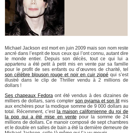
Michael Jackson est mort en juin 2009 mais son nom reste
ancré dans l’esprit de tous ceux qui l’ont connu, autant dire
le monde entier. Depuis son décès, tout ce qui lui a
appartenu a été petit à petit mis en vente par sa famille
pour le profit de ses enfants ou d’œuvres de charité, tel
son célèbre blouson rouge et noir en cuir zippé
qui s’est
illustré dans le clip de
Thriller
vendu à 2 millions de
dollars !
Ses chapeaux Fedora
ont été vendus à des dizaines de
milliers de dollars, sans compter
son pyjama et son lit
mis
aux enchères pour la modique somme de 9 000 dollars au
total. Récemment, c’est
la maison californienne du roi de
la pop qui a été mise en vente
pour la somme de 24
millions de dollars. Ce manoir composé de sept chambres
et le double en salles de bain a été la dernière demeure de
Michael Jackson, celle-là même qui l’a vu mourir.