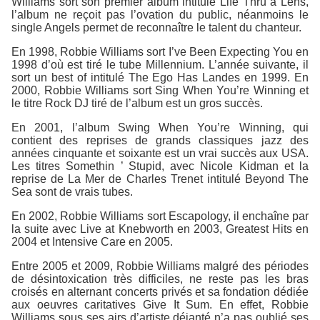
Williams sort son premier album intitulé Life Thru a Lens,
l’album ne reçoit pas l’ovation du public, néanmoins le
single Angels permet de reconnaître le talent du chanteur.
En 1998, Robbie Williams sort I’ve Been Expecting You en
1998 d’où est tiré le tube Millennium. L’année suivante, il
sort un best of intitulé The Ego Has Landes en 1999. En
2000, Robbie Williams sort Sing When You’re Winning et
le titre Rock DJ tiré de l’album est un gros succès.
En 2001, l’album Swing When You’re Winning, qui
contient des reprises de grands classiques jazz des
années cinquante et soixante est un vrai succès aux USA.
Les titres Somethin ’ Stupid, avec Nicole Kidman et la
reprise de La Mer de Charles Trenet intitulé Beyond The
Sea sont de vrais tubes.
En 2002, Robbie Williams sort Escapology, il enchaîne par
la suite avec Live at Knebworth en 2003, Greatest Hits en
2004 et Intensive Care en 2005.
Entre 2005 et 2009, Robbie Williams malgré des périodes
de désintoxication très difficiles, ne reste pas les bras
croisés en alternant concerts privés et sa fondation dédiée
aux oeuvres caritatives Give It Sum. En effet, Robbie
Williams sous ses airs d’artiste déjanté n’a pas oublié ses