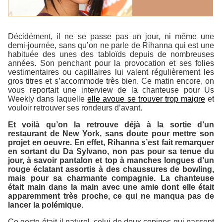
Décidément, il ne se passe pas un jour, ni même une
demi-journée, sans qu’on ne parle de Rihanna qui est une
habituée des unes des tabloïds depuis de nombreuses
années. Son penchant pour la provocation et ses folies
vestimentaires ou capillaires lui valent régulièrement les
gros titres et s’accommode très bien. Ce matin encore, on
vous reportait une interview de la chanteuse pour Us
Weekly dans laquelle
elle avoue se trouver trop maigre
et
vouloir retrouver ses rondeurs d’avant.
Et voilà qu’on la retrouve déjà à la sortie d’un
restaurant de New York, sans doute pour mettre son
projet en oeuvre. En effet, Rihanna s’est fait remarquer
en sortant du
Da Sylvano
, non pas pour sa tenue du
jour, à savoir pantalon et top à manches longues d’un
rouge éclatant assortis à des chaussures de bowling,
mais pour sa charmante compagnie. La chanteuse
était main dans la main avec une amie dont elle était
apparemment très proche, ce qui ne manqua pas de
lancer la polémique.
Ce geste était-il naturel, celui de deux copines qui passent