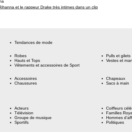
na
Rihanna et le rappeur Drake très intimes dans un clip
Tendances de mode
Robes
Pulls et gilets
Hauts et Tops
Vestes et ma
Vêtements et accessoires de Sport
Accessoires
Chapeaux
Chaussures
Sacs à main
Acteurs
Coiffeurs cél
Télévision
Familles Roya
Groupe de musique
Hommes d’aff
Sportifs
Politiques