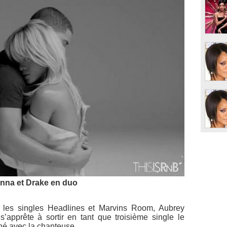
nna et Drake en duo
t les singles
Headlines
et
Marvins Room
, Aubrey
apprête à sortir en tant que troisième single le
né avec la chanteuse.