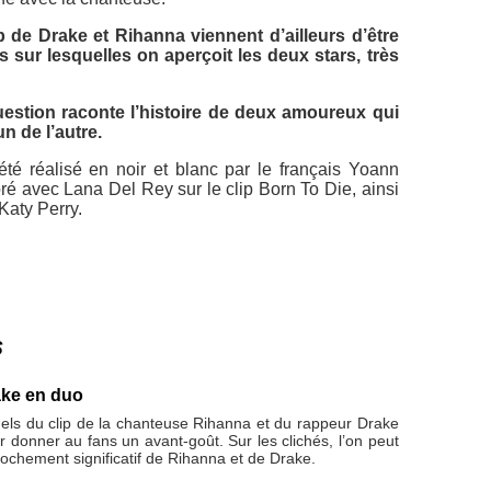
 de Drake et Rihanna viennent d’ailleurs d’être
s sur lesquelles on aperçoit les deux stars, très
uestion raconte l’histoire de deux amoureux qui
n de l’autre.
té réalisé en noir et blanc par le français Yoann
ré avec Lana Del Rey sur le clip
Born To Die
, ainsi
Katy Perry.
s
ake en duo
uels du clip de la chanteuse Rihanna et du rappeur Drake
r donner au fans un avant-goût. Sur les clichés, l’on peut
rochement significatif de Rihanna et de Drake.