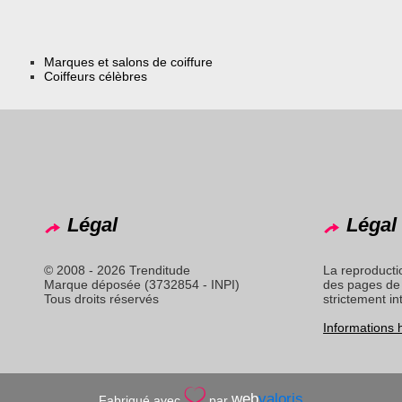
Marques et salons de coiffure
Coiffeurs célèbres
Légal
Légal 
© 2008 - 2026 Trenditude
La reproducti
Marque déposée (3732854 - INPI)
des pages de 
Tous droits réservés
strictement in
Informations
web
valoris
Fabriqué avec
par