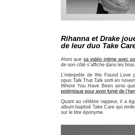
Rihanna et Drake jou
de leur duo Take Care
Alors que
sa vidéo intime avec so
de son côté s’affiche dans les br
L’interprète de
We Found Love
p
opus
Talk That Talk
sorti en novem
Where You Have Been
ainsi qu
polémique pour avoir fumé de l’her
Quant au célèbre rappeur, il a é
album baptisé
Take Care
qui renfe
sur le titre éponyme.