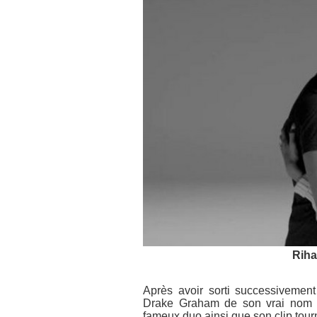
Riha
Après avoir sorti successivemen
Drake Graham de son vrai nom s’
fameux duo ainsi que son clip tour