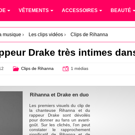
DE
VÊTEMENTS
ACCESSOIRES
BEAUTÉ
la musique
›
Les clips vidéos
›
Clips de Rihanna
appeur Drake très intimes dan
12
Clips de Rihanna
1 médias
Rihanna et Drake en duo
Les premiers visuels du clip de
la chanteuse Rihanna et du
rappeur Drake sont dévoilés
pour donner au fans un avant-
goût. Sur les clichés, l’on peut
constater le rapprochement
significatif de Rihanna et de