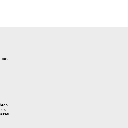
nteaux
èbres
les
aires