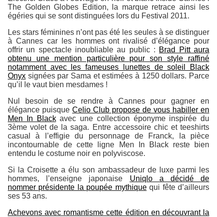
The Golden Globes Edition, la marque retrace ainsi les
égéries qui se sont distinguées lors du Festival 2011.
Les stars féminines n’ont pas été les seules à se distinguer
à Cannes car les hommes ont rivalisé d’élégance pour
offrir un spectacle inoubliable au public :
Brad Pitt aura
obtenu une mention particulière pour son style raffiné
notamment avec les fameuses lunettes de soleil Black
Onyx
signées par Sama et estimées à 1250 dollars. Parce
qu’il le vaut bien mesdames !
Nul besoin de se rendre à Cannes pour gagner en
élégance puisque
Celio Club propose de vous habiller en
Men In Black
avec une collection éponyme inspirée du
3ème volet de la saga. Entre accessoire chic et teeshirts
casual à l’effigie du personnage de Franck, la pièce
incontournable de cette ligne Men In Black reste bien
entendu le costume noir en polyviscose.
Si la Croisette a élu son ambassadeur de luxe parmi les
hommes, l’enseigne japonaise
Uniqlo a décidé de
nommer présidente la poupée mythique
qui fête d’ailleurs
ses 53 ans.
Achevons avec romantisme cette édition en découvrant la