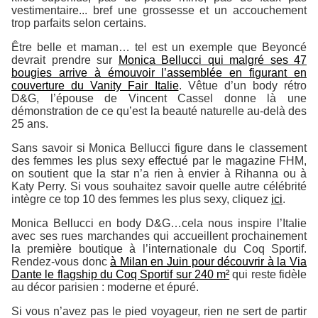
vestimentaire... bref une grossesse et un accouchement
trop parfaits selon certains.
Être belle et maman… tel est un exemple que Beyoncé
devrait prendre sur
Monica Bellucci qui malgré ses 47
bougies arrive à émouvoir l’assemblée en figurant en
couverture du Vanity Fair Italie
. Vêtue d’un body rétro
D&G, l’épouse de Vincent Cassel donne là une
démonstration de ce qu’est la beauté naturelle au-delà des
25 ans.
Sans savoir si Monica Bellucci figure dans le classement
des femmes les plus sexy effectué par le magazine FHM,
on soutient que la star n’a rien à envier à Rihanna ou à
Katy Perry. Si vous souhaitez savoir quelle autre célébrité
intègre ce top 10 des femmes les plus sexy, cliquez
ici
.
Monica Bellucci en body D&G…cela nous inspire l’Italie
avec ses rues marchandes qui accueillent prochainement
la première boutique à l’internationale du Coq Sportif.
Rendez-vous donc
à Milan en Juin pour découvrir à la Via
Dante le flagship du Coq Sportif sur 240 m²
qui reste fidèle
au décor parisien : moderne et épuré.
Si vous n’avez pas le pied voyageur, rien ne sert de partir