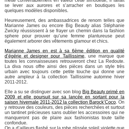
mette convenablement en valeur cette silhouette, il fallait
se lever aux aurores et s’arracher en boutiques les
quelques modèles disponibles.
Heureusement, des ambassadrices de renom telles que
Marianne James ou encore Big Beauty alias Stéphanie
Zwicky réussissent à se frayer un chemin dans la fashion
sphere pour prouver qu’une femme plantureuse peut
également arborer des vêtements glamour et chics.
Marianne James en est à sa 6ème édition en qualité
d’égérie et designer pour Taillissime
, une marque que
toutes les connaisseuses retrouveront chez La Redoute.
La diva nous offre ainsi des pièces dans un style très
urbain avec toujours cette petite touche qui donne une
autre ampleur à la collection Taillissime automne hiver
2011-2012.
Elle a su se distinguer avec son blog
Big Beauty primé en
2009 et elle poursuit sur sa lancée en sortant pour la
saison hivernale 2011-2012 la collection Barock’Coco
. On
y retrouve des couleurs, des pièces recherchées et surtout
un tantinet précieuses sans oublier les accessoires qui ne
manqueront pas de plaire aux fashionistas toute taille
confondue.
On a d’ailleurs flashé sur la robe plissée soleil violette que