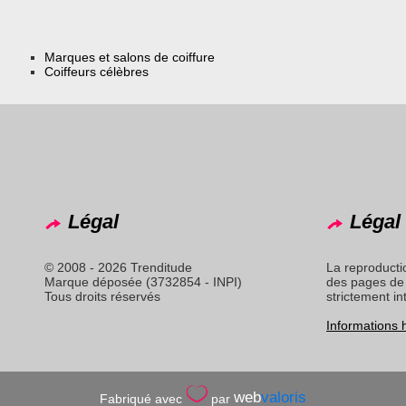
Marques et salons de coiffure
Coiffeurs célèbres
Légal
Légal 
© 2008 - 2026 Trenditude
La reproducti
Marque déposée (3732854 - INPI)
des pages de 
Tous droits réservés
strictement in
Informations
web
valoris
Fabriqué avec
par