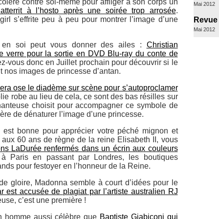
 colère contre soi-même pour affliger à son corps un
Mai 2012
tterrit à l’hosto après une soirée trop arrosée
.
rl s’effrite peu à peu pour montrer l’image d’une
Revue 
Mai 2012
 en soi peut vous donner des ailes :
Christian
de verre pour la sortie en DVD Blu-ray du conte de
z-vous donc en Juillet prochain pour découvrir si le
nt nos images de princesse d’antan.
lera ose le diadème sur scène pour s’autoproclamer
olie robe au lieu de cela, ce sont des bas résilles sur
chanteuse choisit pour accompagner ce symbole de
ère de dénaturer l’image d’une princesse.
 est bonne pour apprécier votre péché mignon et
aux 60 ans de règne de la reine Elisabeth II, vous
ns LaDurée renfermés dans un écrin aux couleurs
à Paris en passant par Londres, les boutiques
nds pour festoyer en l’honneur de la Reine.
de gloire, Madonna semble à court d’idées pour le
ar est accusée de plagiat par l’artiste australien RJ
use, c’est une première !
n homme aussi célèbre que
Baptiste Giabiconi qui