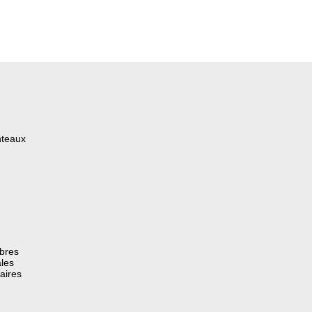
nteaux
èbres
les
aires