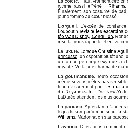
La colère.
Il faut vraiment être en
rythme aussi effréné :
Rihanna a
Finalement, son costume de bad gi
jeune femme au cœur blessé.
L’orgueil.
L’excès de confiance
Louboutin revisite les escarpins 
fée Walt Disney, Cendrillon
. Rende
résultat nous rappelle effectiveme
La luxure.
Lorsque Christina Agui
princesse
, on espérait plutôt une j
un top un peu trop sexy que la 
royauté. Voilà une charmante mani
La gourmandise.
Toute occasion
même si vous n’êtes pas sensible 
fondrez sûrement pour
les macaro
du Royaume-Uni
. De New-York 
LaDurée attendent les plus gourma
La paresse.
Après tant d’années 
logo de son parfum puisque
la st
Williams
. Madonna en star paresse
L’avarice.
Dites nous comment u