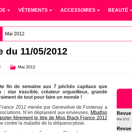
DE
VÊTEMENTS
ACCESSOIRES
BEAUTÉ
Mai 2012
 du 11/05/2012
2
Mai 2012
ette fin de semaine aux 7 péchés capitaux que
: star irascible, créateur orgueilleux, grande
aiment de tout pour faire un monde !
k France 2012 menée par Geneviève de Fontenay a
ssociations. N’en déplaisent aux envieuses,
Mbathio
Revue 
porter fièrement le titre de Miss Black France 2012
Mai 2012
ne contre la maladie de la drépanocytose.
Revue 