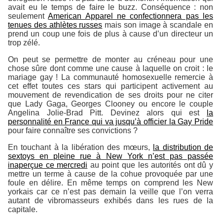
avait eu le temps de faire le buzz. Conséquence : non
seulement
American Apparel ne confectionnera pas les
tenues des athlètes russes
mais son image à scandale en
prend un coup une fois de plus à cause d’un directeur un
trop zélé.
On peut se permettre de monter au créneau pour une
chose sûre dont comme une cause à laquelle on croit : le
mariage gay ! La communauté homosexuelle remercie à
cet effet toutes ces stars qui participent activement au
mouvement de revendication de ses droits pour ne citer
que Lady Gaga, Georges Clooney ou encore le couple
Angelina Jolie-Brad Pitt. Devinez alors qui est
la
personnalité en France qui va jusqu’à officier la Gay Pride
pour faire connaître ses convictions ?
En touchant à la libération des mœurs,
la distribution de
sextoys en pleine rue à New York n’est pas passée
inaperçue ce mercredi
au point que les autorités ont dû y
mettre un terme à cause de la cohue provoquée par une
foule en délire. En même temps on comprend les New
yorkais car ce n’est pas demain la veille que l’on verra
autant de vibromasseurs exhibés dans les rues de la
capitale.