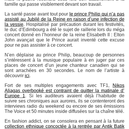
famille qui passe visiblement devant son travail.
La santé passe avant tout pour
le prince Philip qui n’a pas
assisté au Jubilé de la Reine en raison d’une infection de
la vessie
. Hospitalisé par précaution durant les festivités,
le duc d’Edimbourg a été le sujet de raillerie lors du méga
concert donné en l’honneur de la reine Elisabeth II : Elton
John avançait que le Prince aurait inventé cette excuse
pour ne pas assister à ce concert.
N’en déplaise au prince Philip, beaucoup de personnes
s’intéressent à la musique populaire à en juger par ces
places de concert d’un jeune chanteur canadien qui se
sont arrachées en 30 secondes. Le nom de l’artiste à
découvrir
ici
.
Fort de ses multiples engagements avec TF1,
Nikos
Aliagas overbooké est contraint de quitter la matinale d’
Europe 1
. Si les auditeurs avaient déjà l’habitude de
suivre ses chroniques aux aurores, ils se contenteront des
interviews radio du weekend ou encore de ses émissions
The Voice et 50 minutes inside diffusées sur la chaîne télé.
En fashion addict, on se consolera en pensant à la future
collection ethnique concoctée à la rentrée par Antik Batik