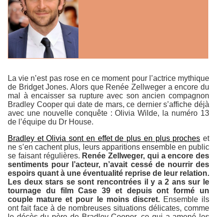
La vie n’est pas rose en ce moment pour l’actrice mythique
de Bridget Jones. Alors que Renée Zellweger a encore du
mal à encaisser sa rupture avec son ancien compagnon
Bradley Cooper qui date de mars, ce dernier s’affiche déjà
avec une nouvelle conquête : Olivia Wilde, la numéro 13
de l’équipe du Dr House.
Bradley et Olivia sont en effet de plus en plus proches
et
ne s’en cachent plus, leurs apparitions ensemble en public
se faisant régulières.
Renée Zellweger, qui a encore des
sentiments pour l’acteur, n’avait cessé de nourrir des
espoirs quant à une éventualité reprise de leur relation.
Les deux stars se sont rencontrées il y a 2 ans sur le
tournage du film
Case 39
et depuis ont formé un
couple mature et pour le moins discret.
Ensemble ils
ont fait face à de nombreuses situations délicates, comme
le décès du père de Bradley Cooper, ce qui a amené les