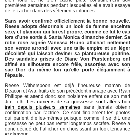
premières semaines pendant lesquelles elle avait essayé
de le cacher dans des vêtements informes.
Sans avoir confirmé officiellement la bonne nouvelle,
Reese adopte désormais un look de femme enceinte
sexy et glamour qui lui est propre, comme ce fut le cas
lors d’une sortie à Santa Monica dimanche dernier. Sa
robe rose signée Vanessa Bruno affichait nettement
son ventre arrondi avec une taille empire et un léger
décolleté qui laissait deviner sa plantureuse poitrine.
Des sandales grises de Diane Von Furstenberg ont
affiné sa silhouette encore frêle, assorties avec son
sac Dior du même ton qu’elle porte élégamment à
l’épaule.
Reese Witherspoon est déjà l’heureuse maman de
Deacon et Ava, fruits de son précédent mariage avec Ryan
Philippe et attend donc son troisième enfant de son mari
Jim Toth.
Les rumeurs de sa grossesse sont allées bon
train depuis plusieurs semaines
sans jamais obtenir
confirmation par l’actrice. Ce sont finalement les photos
qui parlent d’elles-mêmes puisque comme il se dit, une
grossesse ne peut pas rester longtemps secrète. Reese a
donc décidé de l’afficher en choisissant un look tendance
et glamour.