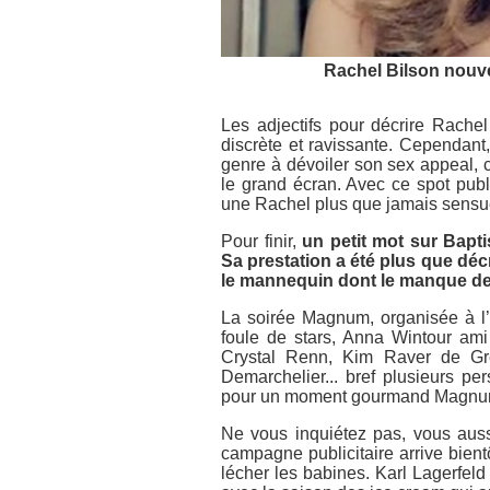
Rachel Bilson nouv
Les adjectifs pour décrire Rach
discrète et ravissante. Cependant
genre à dévoiler son sex appeal, ce
le grand écran. Avec ce spot publ
une Rachel plus que jamais sensuel
Pour finir,
un petit mot sur Baptis
Sa prestation a été plus que dé
le mannequin dont le manque de 
La soirée Magnum, organisée à l’o
foule de stars, Anna Wintour am
Crystal Renn, Kim Raver de Gr
Demarchelier... bref plusieurs p
pour un moment gourmand Magnu
Ne vous inquiétez pas, vous aus
campagne publicitaire arrive bient
lécher les babines. Karl Lagerfel