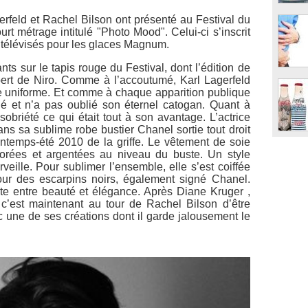
agerfeld et Rachel Bilson ont présenté au Festival du
t métrage intitulé "Photo Mood". Celui-ci s’inscrit
télévisés pour les glaces Magnum.
ts sur le tapis rouge du Festival, dont l’édition de
bert de Niro. Comme à l’accoutumé, Karl Lagerfeld
ue uniforme. Et comme à chaque apparition publique
oché et n’a pas oublié son éternel catogan. Quant à
 sobriété ce qui était tout à son avantage. L’actrice
ns sa sublime robe bustier Chanel sortie tout droit
intemps-été 2010 de la griffe. Le vêtement de soie
orées et argentées au niveau du buste. Un style
veille. Pour sublimer l’ensemble, elle s’est coiffée
our des escarpins noirs, également signé Chanel.
te entre beauté et élégance. Après Diane Kruger ,
 c’est maintenant au tour de Rachel Bilson d’être
c une de ses créations dont il garde jalousement le