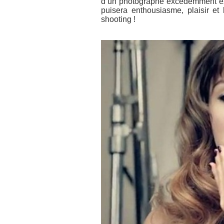
d’un photographe excédemment ex
puisera enthousiasme, plaisir 
shooting !