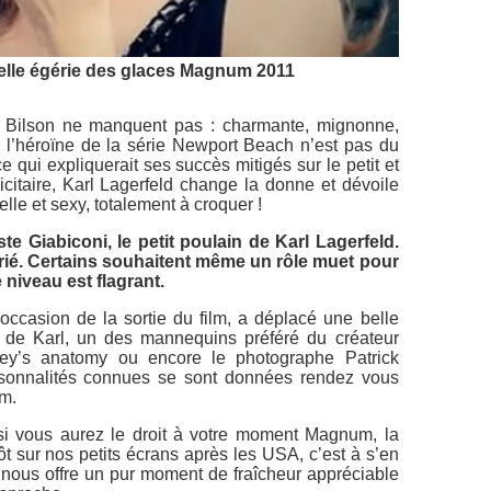
elle égérie des glaces Magnum 2011
el Bilson ne manquent pas : charmante, mignonne,
, l’héroïne de la série Newport Beach n’est pas du
 qui expliquerait ses succès mitigés sur le petit et
icitaire, Karl Lagerfeld change la donne et dévoile
le et sexy, totalement à croquer !
te Giabiconi, le petit poulain de Karl Lagerfeld.
crié. Certains souhaitent même un rôle muet pour
niveau est flagrant.
ccasion de la sortie du film, a déplacé une belle
i de Karl, un des mannequins préféré du créateur
ey’s anatomy ou encore le photographe Patrick
ersonnalités connues se sont données rendez vous
m.
si vous aurez le droit à votre moment Magnum, la
ôt sur nos petits écrans après les USA, c’est à s’en
d nous offre un pur moment de fraîcheur appréciable