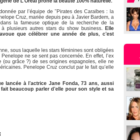
égérie de L’Oréal prône la beauté 100% naturelle.
donnée par l’équipe de "Pirates des Caraïbes : la
Penelope Cruz, mariée depuis peu à Javier Bardem, a
 dans la fameuse optique de la recherche de la
t à plusieurs autres stars du show business.
Elle
avoue que célébrer une année de plus, c’est
ne, sous laquelle les stars féminines sont obligées
, Penelope ne se sent pas concernée. En effet, l’ex
 (ou grâce ?) de ses origines espagnoles, elle ne
ricaines. Penelope Cruz conclut par le fait qu’elle
ue lancée à l’actrice Jane Fonda, 73 ans, aussi
fait beaucoup parler d’elle pour son style et sa
s