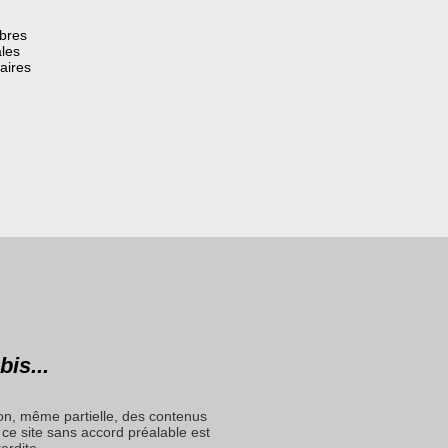
èbres
les
aires
bis...
on, même partielle, des contenus
ce site sans accord préalable est