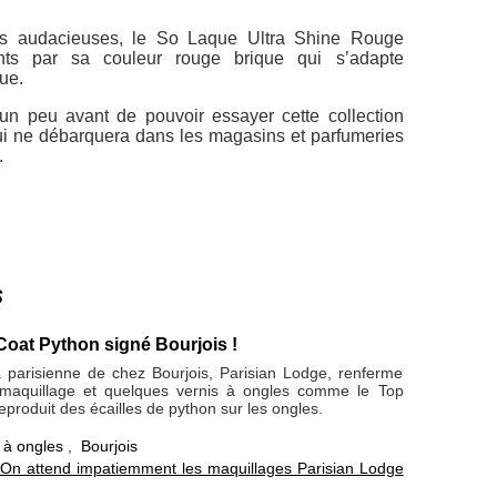
us audacieuses, le
So Laque Ultra Shine Rouge
ents par sa couleur rouge brique qui s’adapte
ue.
r un peu avant de pouvoir essayer cette collection
i ne débarquera dans les magasins et parfumeries
.
s
Coat Python signé Bourjois !
la parisienne de chez Bourjois, Parisian Lodge, renferme
 maquillage et quelques vernis à ongles comme le Top
eproduit des écailles de python sur les ongles.
 à ongles
,
Bourjois
On attend impatiemment les maquillages Parisian Lodge