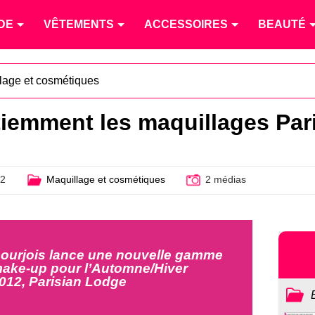
DE
VÊTEMENTS
ACCESSOIRES
BEAUTÉ
lage et cosmétiques
iemment les maquillages Par
12
Maquillage et cosmétiques
2 médias
ourjois lance une nouvelle gamme
ake-up pour l’Automne/Hiver
012, Parisian Lodge