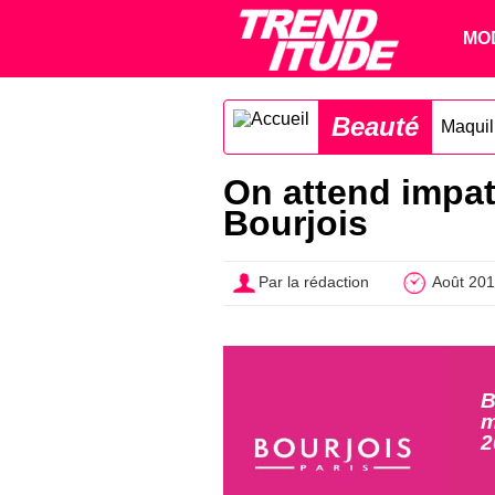
MO
Beauté
Maquil
On attend impat
Bourjois
Par la rédaction
Août 20
B
m
2