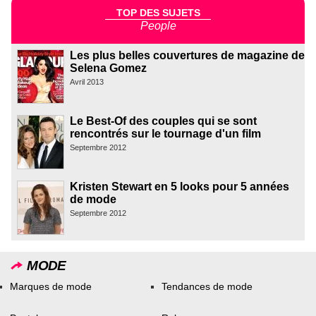
TOP DES SUJETS
People
Les plus belles couvertures de magazine de
Selena Gomez
Avril 2013
Le Best-Of des couples qui se sont
rencontrés sur le tournage d'un film
Septembre 2012
Kristen Stewart en 5 looks pour 5 années
de mode
Septembre 2012
MODE
Marques de mode
Tendances de mode